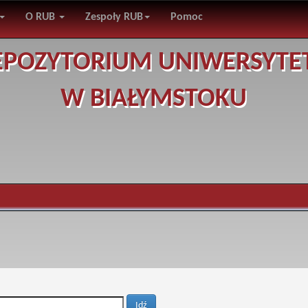
O RUB
Zespoły RUB
Pomoc
EPOZYTORIUM UNIWERSYTE
W BIAŁYMSTOKU