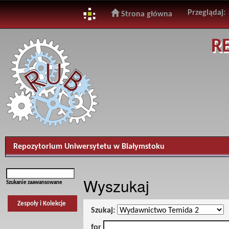
Przeglądaj:
Strona główna
Skip
R
navigation
Repozytorium Uniwersytetu w Białymstoku
Wyszukaj
Szukanie zaawansowane
Zespoły i Kolekcje
Szukaj:
for