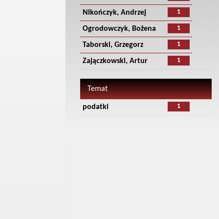
1
Nikończyk, Andrzej
1
Ogrodowczyk, Bożena
1
Taborski, Grzegorz
1
Zajączkowski, Artur
Temat
1
podatki