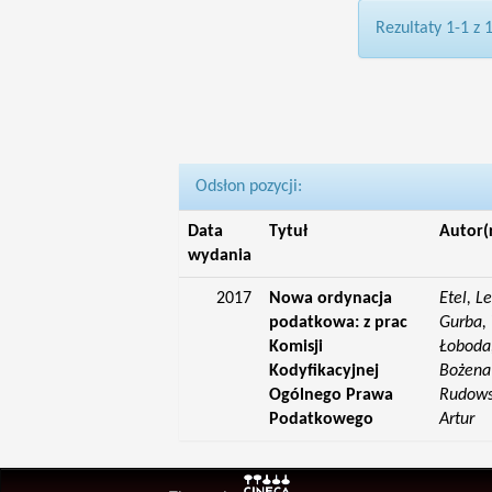
Rezultaty 1-1 z 
Odsłon pozycji:
Data
Tytuł
Autor(
wydania
2017
Nowa ordynacja
Etel, L
podatkowa: z prac
Gurba, 
Komisji
Łoboda,
Kodyfikacyjnej
Bożena;
Ogólnego Prawa
Rudowsk
Podatkowego
Artur