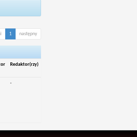
i
1
następny
tor
Redaktor(rzy)
-