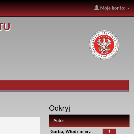
Moje konto:
TU
Odkryj
Autor
1
Gurba, Włodzimierz