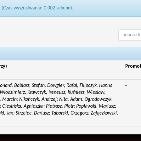
1 (Czas wyszukiwania: 0.002 sekund).
poprzedn
rzy)
Promo
eonard; Babiarz, Stefan; Dowgier, Rafał; Filipczyk, Hanna;
-
Włodzimierz; Krawczyk, Ireneusz; Kuśnierz, Wiesław;
 Marcin; Nikończyk, Andrzej; Nita, Adam; Ogrodowczyk,
 Olesińska, Agnieszka; Pietrasz, Piotr; Popławski, Mariusz;
i, Jan; Strzelec, Dariusz; Taborski, Grzegorz; Zajączkowski,