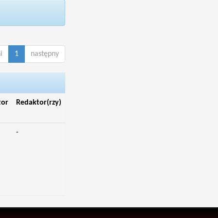
i
1
następny
tor
Redaktor(rzy)
-