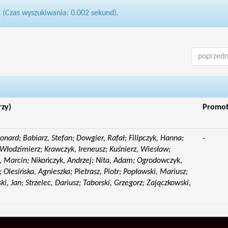
1 (Czas wyszukiwania: 0.002 sekund).
poprzedn
rzy)
Promo
eonard; Babiarz, Stefan; Dowgier, Rafał; Filipczyk, Hanna;
-
Włodzimierz; Krawczyk, Ireneusz; Kuśnierz, Wiesław;
 Marcin; Nikończyk, Andrzej; Nita, Adam; Ogrodowczyk,
 Olesińska, Agnieszka; Pietrasz, Piotr; Popławski, Mariusz;
i, Jan; Strzelec, Dariusz; Taborski, Grzegorz; Zajączkowski,