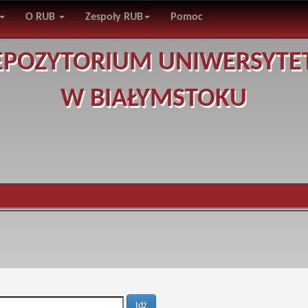
O RUB
Zespoły RUB
Pomoc
EPOZYTORIUM UNIWERSYTE
W BIAŁYMSTOKU