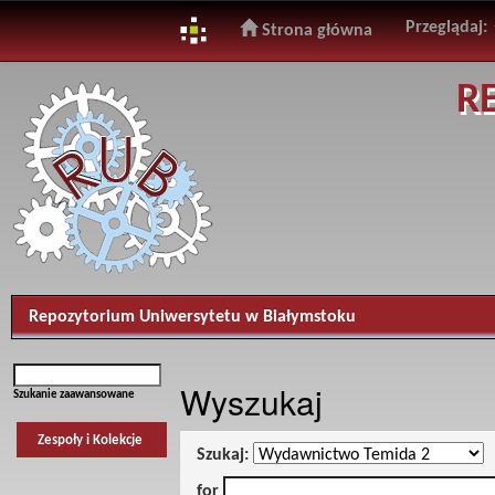
Przeglądaj:
Strona główna
Skip
R
navigation
Repozytorium Uniwersytetu w Białymstoku
Wyszukaj
Szukanie zaawansowane
Zespoły i Kolekcje
Szukaj:
for