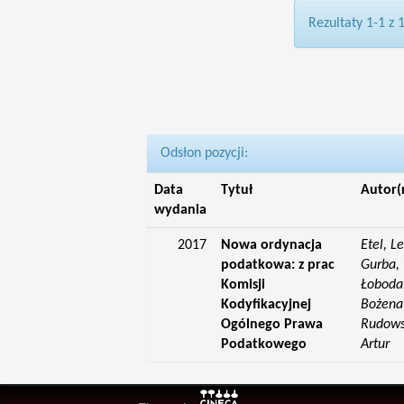
Rezultaty 1-1 z 
Odsłon pozycji:
Data
Tytuł
Autor(
wydania
2017
Nowa ordynacja
Etel, L
podatkowa: z prac
Gurba, 
Komisji
Łoboda,
Kodyfikacyjnej
Bożena;
Ogólnego Prawa
Rudowsk
Podatkowego
Artur