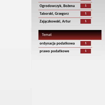
1
Ogrodowczyk, Bożena
1
Taborski, Grzegorz
1
Zajączkowski, Artur
Temat
1
ordynacja podatkowa
1
prawo podatkowe