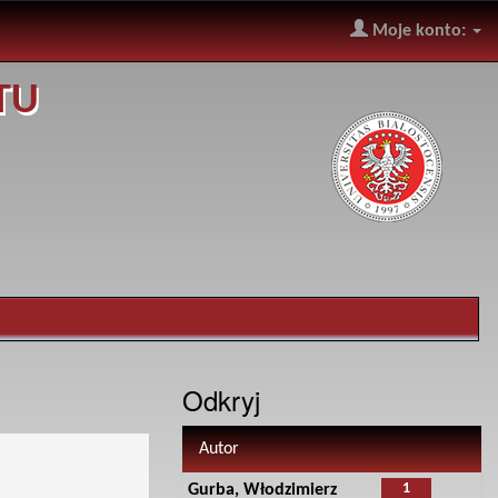
Moje konto:
TU
Odkryj
Autor
1
Gurba, Włodzimierz