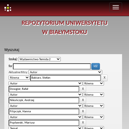
Skip
REPOZYTORIUM UNIWERSYTETU
navigation
W BIAŁYMSTOKU
Wyszukaj
Szukaj:
for
Aktualne filtry: