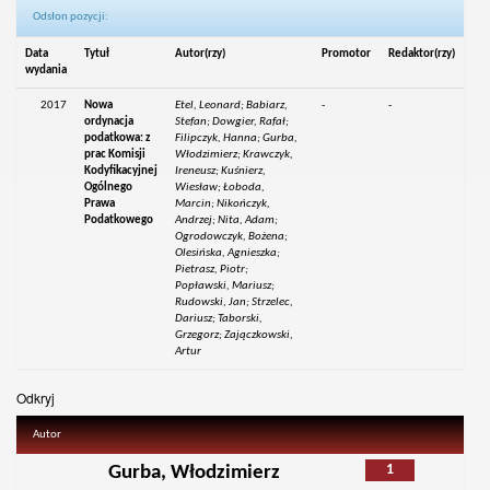
Odsłon pozycji:
Data
Tytuł
Autor(rzy)
Promotor
Redaktor(rzy)
wydania
2017
Nowa
Etel, Leonard; Babiarz,
-
-
ordynacja
Stefan; Dowgier, Rafał;
podatkowa: z
Filipczyk, Hanna; Gurba,
prac Komisji
Włodzimierz; Krawczyk,
Kodyfikacyjnej
Ireneusz; Kuśnierz,
Ogólnego
Wiesław; Łoboda,
Prawa
Marcin; Nikończyk,
Podatkowego
Andrzej; Nita, Adam;
Ogrodowczyk, Bożena;
Olesińska, Agnieszka;
Pietrasz, Piotr;
Popławski, Mariusz;
Rudowski, Jan; Strzelec,
Dariusz; Taborski,
Grzegorz; Zajączkowski,
Artur
Odkryj
Autor
1
Gurba, Włodzimierz