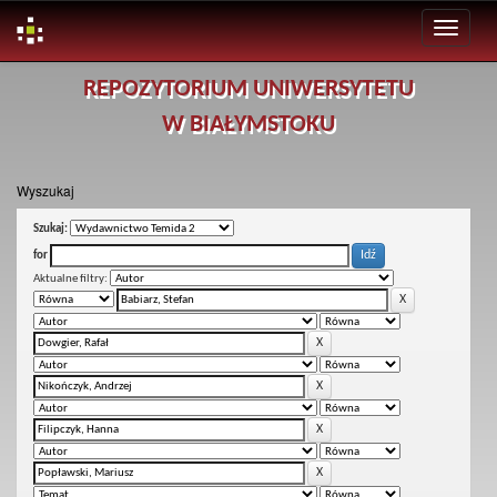
Skip
REPOZYTORIUM UNIWERSYTETU
navigation
W BIAŁYMSTOKU
Wyszukaj
Szukaj:
for
Aktualne filtry: