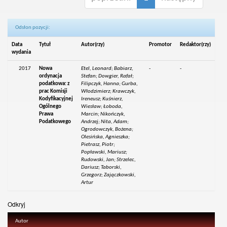
Odsłon pozycji:
Data
Tytuł
Autor(rzy)
Promotor
Redaktor(rzy)
wydania
2017
Nowa
Etel, Leonard; Babiarz,
-
-
ordynacja
Stefan; Dowgier, Rafał;
podatkowa: z
Filipczyk, Hanna; Gurba,
prac Komisji
Włodzimierz; Krawczyk,
Kodyfikacyjnej
Ireneusz; Kuśnierz,
Ogólnego
Wiesław; Łoboda,
Prawa
Marcin; Nikończyk,
Podatkowego
Andrzej; Nita, Adam;
Ogrodowczyk, Bożena;
Olesińska, Agnieszka;
Pietrasz, Piotr;
Popławski, Mariusz;
Rudowski, Jan; Strzelec,
Dariusz; Taborski,
Grzegorz; Zajączkowski,
Artur
Odkryj
Autor