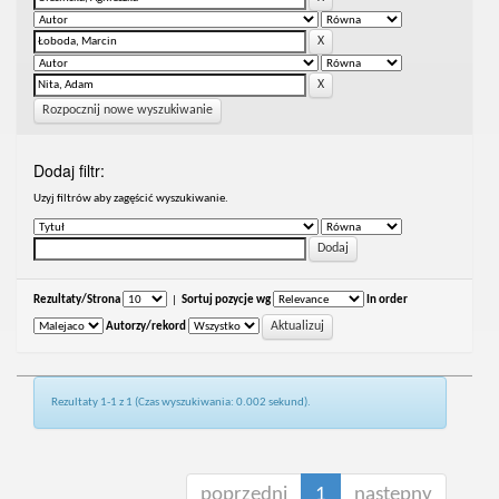
Rozpocznij nowe wyszukiwanie
Dodaj filtr:
Uzyj filtrów aby zagęścić wyszukiwanie.
Rezultaty/Strona
|
Sortuj pozycje wg
In order
Autorzy/rekord
Rezultaty 1-1 z 1 (Czas wyszukiwania: 0.002 sekund).
poprzedni
1
następny