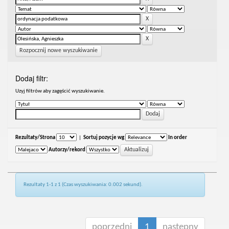
Rozpocznij nowe wyszukiwanie
Dodaj filtr:
Uzyj filtrów aby zagęścić wyszukiwanie.
Rezultaty/Strona
|
Sortuj pozycje wg
In order
Autorzy/rekord
Rezultaty 1-1 z 1 (Czas wyszukiwania: 0.002 sekund).
poprzedni
1
następny