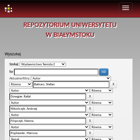
Skip
REPOZYTORIUM UNIWERSYTETU
navigation
W BIAŁYMSTOKU
Wyszukaj
Szukaj:
for
Aktualne filtry: