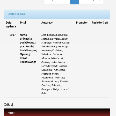
Odsłon pozycji:
Data
Tytuł
Autor(rzy)
Promotor
Redaktor(rzy)
wydania
2017
Nowa
Etel, Leonard; Babiarz,
-
-
ordynacja
Stefan; Dowgier, Rafał;
podatkowa: z
Filipczyk, Hanna; Gurba,
prac Komisji
Włodzimierz; Krawczyk,
Kodyfikacyjnej
Ireneusz; Kuśnierz,
Ogólnego
Wiesław; Łoboda,
Prawa
Marcin; Nikończyk,
Podatkowego
Andrzej; Nita, Adam;
Ogrodowczyk, Bożena;
Olesińska, Agnieszka;
Pietrasz, Piotr;
Popławski, Mariusz;
Rudowski, Jan; Strzelec,
Dariusz; Taborski,
Grzegorz; Zajączkowski,
Artur
Odkryj
Autor