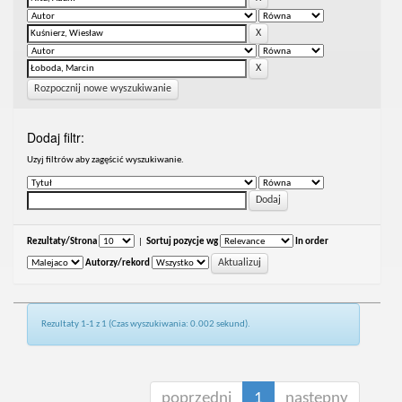
Rozpocznij nowe wyszukiwanie
Dodaj filtr:
Uzyj filtrów aby zagęścić wyszukiwanie.
Rezultaty/Strona
|
Sortuj pozycje wg
In order
Autorzy/rekord
Rezultaty 1-1 z 1 (Czas wyszukiwania: 0.002 sekund).
poprzedni
1
następny