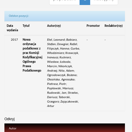
Odsłon pozycji:
Data
Tytuł
Autor(rzy)
Promotor
Redaktor(rzy)
wydania
2017
Nowa
Etel, Leonard; Babiarz,
-
-
ordynacja
Stefan; Dowgier, Rafał;
podatkowa: z
Filipczyk, Hanna; Gurba,
prac Komisji
Włodzimierz; Krawczyk,
Kodyfikacyjnej
Ireneusz; Kuśnierz,
Ogólnego
Wiesław; Łoboda,
Prawa
Marcin; Nikończyk,
Podatkowego
Andrzej; Nita, Adam;
Ogrodowczyk, Bożena;
Olesińska, Agnieszka;
Pietrasz, Piotr;
Popławski, Mariusz;
Rudowski, Jan; Strzelec,
Dariusz; Taborski,
Grzegorz; Zajączkowski,
Artur
Odkryj
Autor