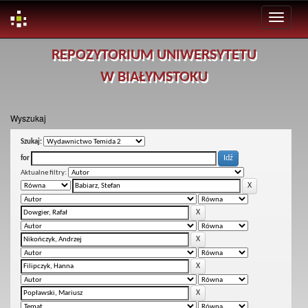
Skip
REPOZYTORIUM UNIWERSYTETU
navigation
W BIAŁYMSTOKU
Wyszukaj
Szukaj:
for
Aktualne filtry: