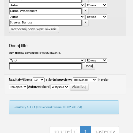
Rozpocznij nowe wyszukiwanie
Dodaj filtr:
Uzyj filtrów aby zagęścić wyszukiwanie.
Rezultaty/Strona
|
Sortuj pozycje wg
In order
Autorzy/rekord
Rezultaty 1-1 z 1 (Czas wyszukiwania: 0.002 sekund).
poprzedni
1
następny