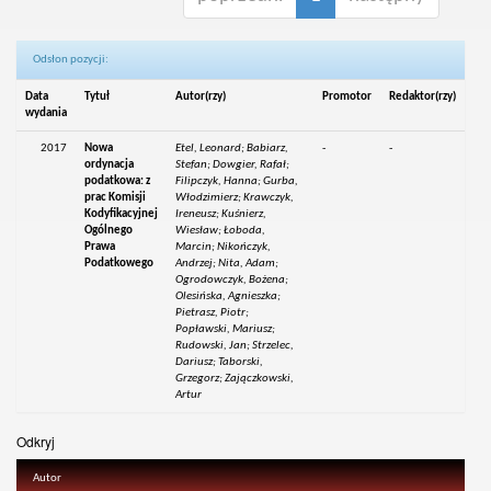
Odsłon pozycji:
Data
Tytuł
Autor(rzy)
Promotor
Redaktor(rzy)
wydania
2017
Nowa
Etel, Leonard; Babiarz,
-
-
ordynacja
Stefan; Dowgier, Rafał;
podatkowa: z
Filipczyk, Hanna; Gurba,
prac Komisji
Włodzimierz; Krawczyk,
Kodyfikacyjnej
Ireneusz; Kuśnierz,
Ogólnego
Wiesław; Łoboda,
Prawa
Marcin; Nikończyk,
Podatkowego
Andrzej; Nita, Adam;
Ogrodowczyk, Bożena;
Olesińska, Agnieszka;
Pietrasz, Piotr;
Popławski, Mariusz;
Rudowski, Jan; Strzelec,
Dariusz; Taborski,
Grzegorz; Zajączkowski,
Artur
Odkryj
Autor