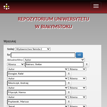
Skip
REPOZYTORIUM UNIWERSYTETU
navigation
W BIAŁYMSTOKU
Wyszukaj
Szukaj:
for
Aktualne filtry: