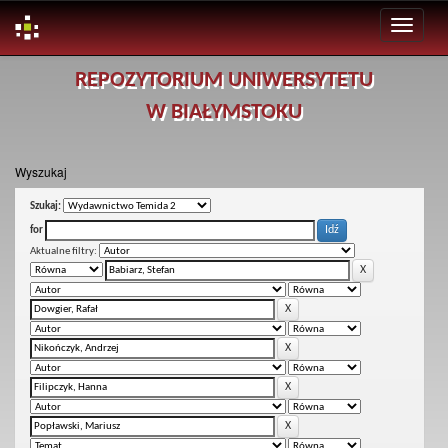
Skip
REPOZYTORIUM UNIWERSYTETU
navigation
W BIAŁYMSTOKU
Wyszukaj
Szukaj:
for
Aktualne filtry: