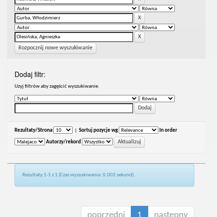
Rozpocznij nowe wyszukiwanie
Dodaj filtr:
Uzyj filtrów aby zagęścić wyszukiwanie.
Rezultaty/Strona
|
Sortuj pozycje wg
In order
Autorzy/rekord
Rezultaty 1-1 z 1 (Czas wyszukiwania: 0.002 sekund).
poprzedni
1
następny