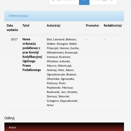
Odsłon pozycji:
Data
Tytuł
Autor(rzy)
Promotor
Redaktor(rzy)
wydania
2017
Nowa
Etel, Leonard; Babiarz,
-
-
ordynacja
Stefan; Dowgier, Rafał;
podatkowa: z
Filipczyk, Hanna; Gurba,
prac Komisji
Włodzimierz; Krawczyk,
Kodyfikacyjnej
Ireneusz; Kuśnierz,
Ogólnego
Wiesław; Łoboda,
Prawa
Marcin; Nikończyk,
Podatkowego
Andrzej; Nita, Adam;
Ogrodowczyk, Bożena;
Olesińska, Agnieszka;
Pietrasz, Piotr;
Popławski, Mariusz;
Rudowski, Jan; Strzelec,
Dariusz; Taborski,
Grzegorz; Zajączkowski,
Artur
Odkryj
Autor