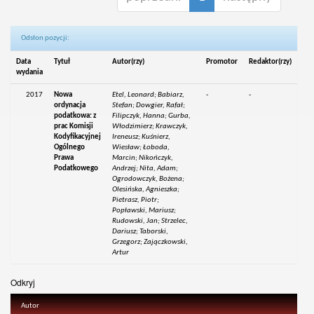
Odsłon pozycji:
Data
Tytuł
Autor(rzy)
Promotor
Redaktor(rzy)
wydania
2017
Nowa
Etel, Leonard; Babiarz,
-
-
ordynacja
Stefan; Dowgier, Rafał;
podatkowa: z
Filipczyk, Hanna; Gurba,
prac Komisji
Włodzimierz; Krawczyk,
Kodyfikacyjnej
Ireneusz; Kuśnierz,
Ogólnego
Wiesław; Łoboda,
Prawa
Marcin; Nikończyk,
Podatkowego
Andrzej; Nita, Adam;
Ogrodowczyk, Bożena;
Olesińska, Agnieszka;
Pietrasz, Piotr;
Popławski, Mariusz;
Rudowski, Jan; Strzelec,
Dariusz; Taborski,
Grzegorz; Zajączkowski,
Artur
Odkryj
Autor