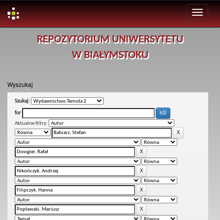
Skip
REPOZYTORIUM UNIWERSYTETU
navigation
W BIAŁYMSTOKU
Wyszukaj
Szukaj:
for
Aktualne filtry: