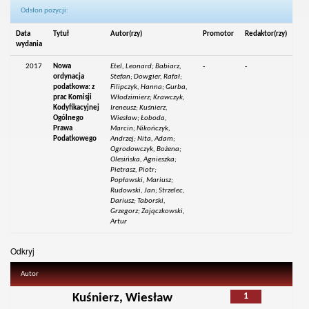
Odsłon pozycji:
Data
Tytuł
Autor(rzy)
Promotor
Redaktor(rzy)
wydania
2017
Nowa
Etel, Leonard; Babiarz,
-
-
ordynacja
Stefan; Dowgier, Rafał;
podatkowa: z
Filipczyk, Hanna; Gurba,
prac Komisji
Włodzimierz; Krawczyk,
Kodyfikacyjnej
Ireneusz; Kuśnierz,
Ogólnego
Wiesław; Łoboda,
Prawa
Marcin; Nikończyk,
Podatkowego
Andrzej; Nita, Adam;
Ogrodowczyk, Bożena;
Olesińska, Agnieszka;
Pietrasz, Piotr;
Popławski, Mariusz;
Rudowski, Jan; Strzelec,
Dariusz; Taborski,
Grzegorz; Zajączkowski,
Artur
Odkryj
Autor
1
Kuśnierz, Wiesław