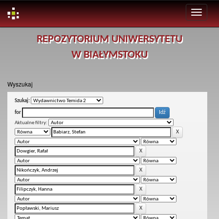
Skip
REPOZYTORIUM UNIWERSYTETU
navigation
W BIAŁYMSTOKU
Wyszukaj
Szukaj:
for
Aktualne filtry: