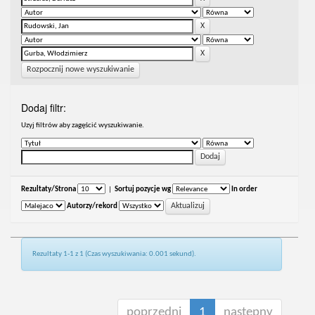
Rozpocznij nowe wyszukiwanie
Dodaj filtr:
Uzyj filtrów aby zagęścić wyszukiwanie.
Rezultaty/Strona
|
Sortuj pozycje wg
In order
Autorzy/rekord
Rezultaty 1-1 z 1 (Czas wyszukiwania: 0.001 sekund).
poprzedni
1
następny