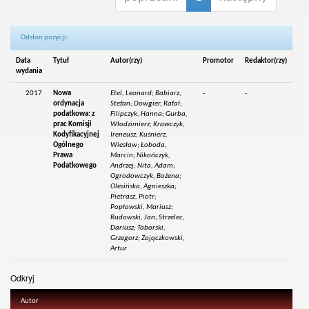
Odsłon pozycji:
Data
Tytuł
Autor(rzy)
Promotor
Redaktor(rzy)
wydania
2017
Nowa
Etel, Leonard; Babiarz,
-
-
ordynacja
Stefan; Dowgier, Rafał;
podatkowa: z
Filipczyk, Hanna; Gurba,
prac Komisji
Włodzimierz; Krawczyk,
Kodyfikacyjnej
Ireneusz; Kuśnierz,
Ogólnego
Wiesław; Łoboda,
Prawa
Marcin; Nikończyk,
Podatkowego
Andrzej; Nita, Adam;
Ogrodowczyk, Bożena;
Olesińska, Agnieszka;
Pietrasz, Piotr;
Popławski, Mariusz;
Rudowski, Jan; Strzelec,
Dariusz; Taborski,
Grzegorz; Zajączkowski,
Artur
Odkryj
Autor