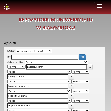
Skip
REPOZYTORIUM UNIWERSYTETU
navigation
W BIAŁYMSTOKU
Wyszukaj
Szukaj:
for
Aktualne filtry: