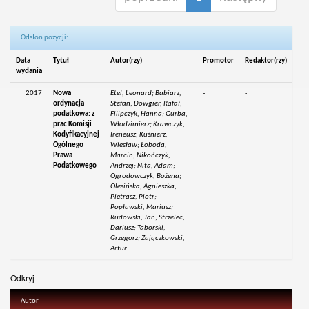
Odsłon pozycji:
Data
Tytuł
Autor(rzy)
Promotor
Redaktor(rzy)
wydania
2017
Nowa
Etel, Leonard; Babiarz,
-
-
ordynacja
Stefan; Dowgier, Rafał;
podatkowa: z
Filipczyk, Hanna; Gurba,
prac Komisji
Włodzimierz; Krawczyk,
Kodyfikacyjnej
Ireneusz; Kuśnierz,
Ogólnego
Wiesław; Łoboda,
Prawa
Marcin; Nikończyk,
Podatkowego
Andrzej; Nita, Adam;
Ogrodowczyk, Bożena;
Olesińska, Agnieszka;
Pietrasz, Piotr;
Popławski, Mariusz;
Rudowski, Jan; Strzelec,
Dariusz; Taborski,
Grzegorz; Zajączkowski,
Artur
Odkryj
Autor