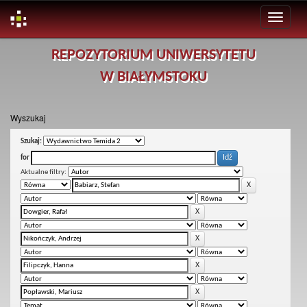
Skip
REPOZYTORIUM UNIWERSYTETU
navigation
W BIAŁYMSTOKU
Wyszukaj
Szukaj:
for
Aktualne filtry: