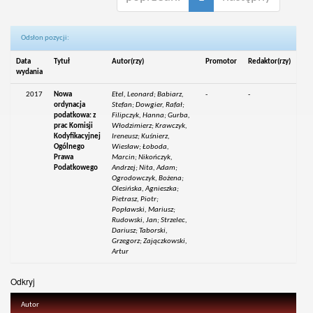
Odsłon pozycji:
Data
Tytuł
Autor(rzy)
Promotor
Redaktor(rzy)
wydania
2017
Nowa
Etel, Leonard; Babiarz,
-
-
ordynacja
Stefan; Dowgier, Rafał;
podatkowa: z
Filipczyk, Hanna; Gurba,
prac Komisji
Włodzimierz; Krawczyk,
Kodyfikacyjnej
Ireneusz; Kuśnierz,
Ogólnego
Wiesław; Łoboda,
Prawa
Marcin; Nikończyk,
Podatkowego
Andrzej; Nita, Adam;
Ogrodowczyk, Bożena;
Olesińska, Agnieszka;
Pietrasz, Piotr;
Popławski, Mariusz;
Rudowski, Jan; Strzelec,
Dariusz; Taborski,
Grzegorz; Zajączkowski,
Artur
Odkryj
Autor