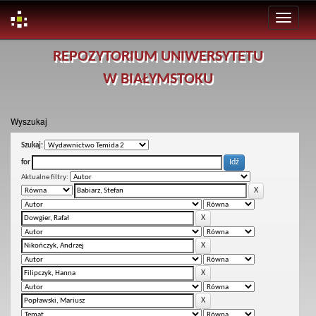
Skip
REPOZYTORIUM UNIWERSYTETU
navigation
W BIAŁYMSTOKU
Wyszukaj
Szukaj:
for
Aktualne filtry: