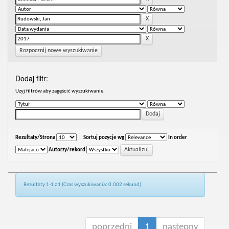
Rozpocznij nowe wyszukiwanie
Dodaj filtr:
Uzyj filtrów aby zagęścić wyszukiwanie.
Rezultaty/Strona
|
Sortuj pozycje wg
In order
Autorzy/rekord
Rezultaty 1-1 z 1 (Czas wyszukiwania: 0.002 sekund).
poprzedni
1
następny