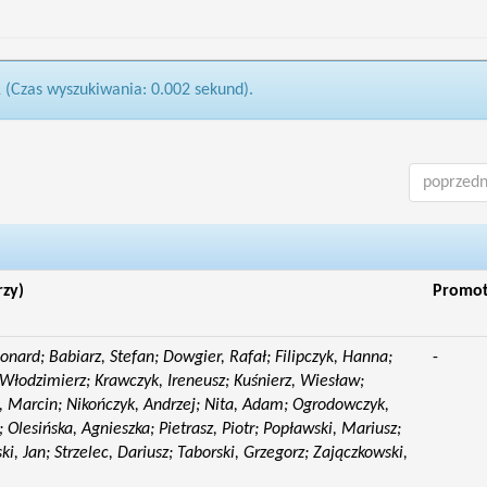
1 (Czas wyszukiwania: 0.002 sekund).
poprzedn
rzy)
Promo
eonard; Babiarz, Stefan; Dowgier, Rafał; Filipczyk, Hanna;
-
Włodzimierz; Krawczyk, Ireneusz; Kuśnierz, Wiesław;
 Marcin; Nikończyk, Andrzej; Nita, Adam; Ogrodowczyk,
 Olesińska, Agnieszka; Pietrasz, Piotr; Popławski, Mariusz;
i, Jan; Strzelec, Dariusz; Taborski, Grzegorz; Zajączkowski,