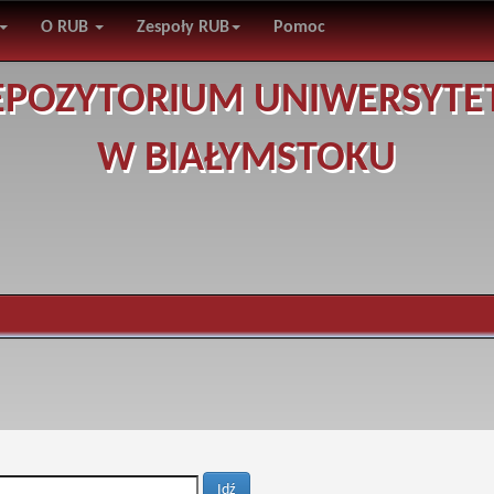
O RUB
Zespoły RUB
Pomoc
EPOZYTORIUM UNIWERSYTE
W BIAŁYMSTOKU