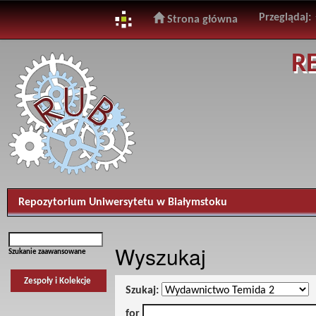
Przeglądaj:
Strona główna
Skip
R
navigation
Repozytorium Uniwersytetu w Białymstoku
Wyszukaj
Szukanie zaawansowane
Zespoły i Kolekcje
Szukaj:
for