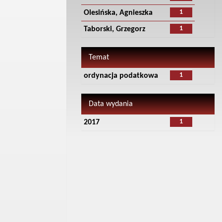
1
Olesińska, Agnieszka
1
Taborski, Grzegorz
Temat
1
ordynacja podatkowa
Data wydania
1
2017