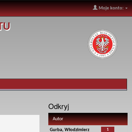
Moje konto:
TU
Odkryj
Autor
1
Gurba, Włodzimierz