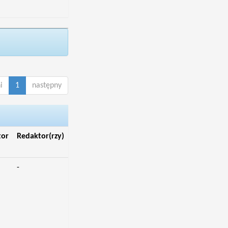
i
1
następny
tor
Redaktor(rzy)
-