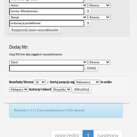
Rozpocznij nowe wyszukiwanie
Dodaj filtr:
Uzyj filtrów aby zagęścić wyszukiwanie.
Rezultaty/Strona
|
Sortuj pozycje wg
In order
Autorzy/rekord
Rezultaty 1-1 z 1 (Czas wyszukiwania: 0.002 sekund).
poprzedni
1
następny