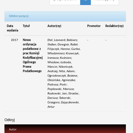
Odsłon pozycji:
Data
Tytuł
Autor(rzy)
Promotor
Redaktor(rzy)
wydania
2017
Nowa
Etel, Leonard; Babiarz,
-
-
ordynacja
Stefan; Dowgier, Rafał;
podatkowa: z
Filipczyk, Hanna; Gurba,
prac Komisji
Włodzimierz; Krawczyk,
Kodyfikacyjnej
Ireneusz; Kuśnierz,
Ogólnego
Wiesław; Łoboda,
Prawa
Marcin; Nikończyk,
Podatkowego
Andrzej; Nita, Adam;
Ogrodowczyk, Bożena;
Olesińska, Agnieszka;
Pietrasz, Piotr;
Popławski, Mariusz;
Rudowski, Jan; Strzelec,
Dariusz; Taborski,
Grzegorz; Zajączkowski,
Artur
Odkryj
Autor