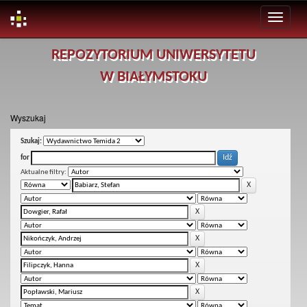
Skip
REPOZYTORIUM UNIWERSYTETU
navigation
W BIAŁYMSTOKU
Wyszukaj
Szukaj:
for
Aktualne filtry: