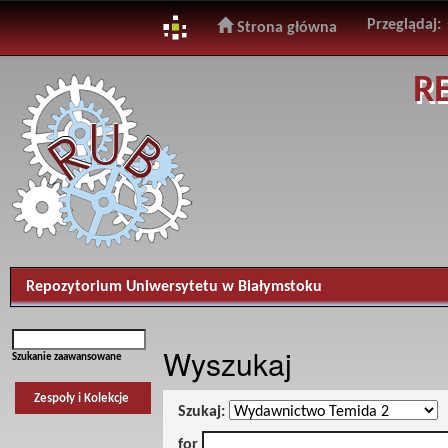
Przeglądaj:
Strona główna
Skip
R
navigation
Repozytorium Uniwersytetu w Białymstoku
Wyszukaj
Szukanie zaawansowane
Zespoły i Kolekcje
Szukaj:
for