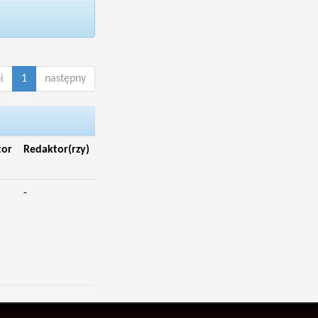
i
1
następny
tor
Redaktor(rzy)
-