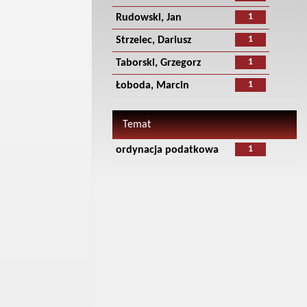
1
Rudowski, Jan
1
Strzelec, Dariusz
1
Taborski, Grzegorz
1
Łoboda, Marcin
Temat
1
ordynacja podatkowa