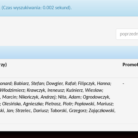
1 (Czas wyszukiwania: 0.002 sekund).
poprzedn
rzy)
Promo
eonard; Babiarz, Stefan; Dowgier, Rafał; Filipczyk, Hanna;
-
Włodzimierz; Krawczyk, Ireneusz; Kuśnierz, Wiesław;
 Marcin; Nikończyk, Andrzej; Nita, Adam; Ogrodowczyk,
 Olesińska, Agnieszka; Pietrasz, Piotr; Popławski, Mariusz;
i, Jan; Strzelec, Dariusz; Taborski, Grzegorz; Zajączkowski,