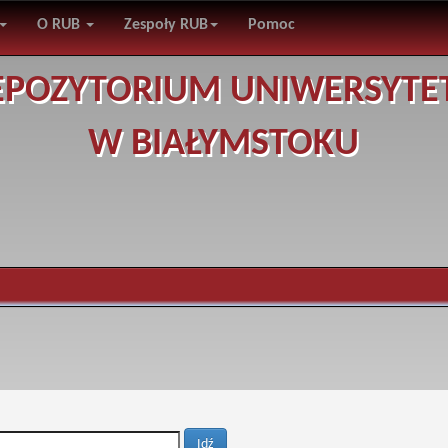
O RUB
Zespoły RUB
Pomoc
EPOZYTORIUM UNIWERSYTE
W BIAŁYMSTOKU