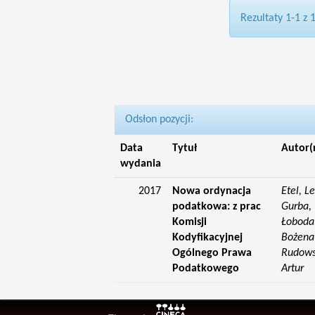
Rezultaty 1-1 z 
Odsłon pozycji:
Data
Tytuł
Autor(
wydania
2017
Nowa ordynacja
Etel, L
podatkowa: z prac
Gurba, 
Komisji
Łoboda,
Kodyfikacyjnej
Bożena;
Ogólnego Prawa
Rudowsk
Podatkowego
Artur