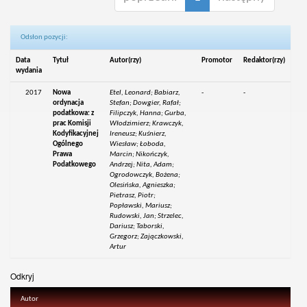
Odsłon pozycji:
Data
Tytuł
Autor(rzy)
Promotor
Redaktor(rzy)
wydania
2017
Nowa
Etel, Leonard; Babiarz,
-
-
ordynacja
Stefan; Dowgier, Rafał;
podatkowa: z
Filipczyk, Hanna; Gurba,
prac Komisji
Włodzimierz; Krawczyk,
Kodyfikacyjnej
Ireneusz; Kuśnierz,
Ogólnego
Wiesław; Łoboda,
Prawa
Marcin; Nikończyk,
Podatkowego
Andrzej; Nita, Adam;
Ogrodowczyk, Bożena;
Olesińska, Agnieszka;
Pietrasz, Piotr;
Popławski, Mariusz;
Rudowski, Jan; Strzelec,
Dariusz; Taborski,
Grzegorz; Zajączkowski,
Artur
Odkryj
Autor