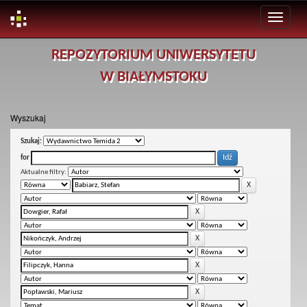
Skip
REPOZYTORIUM UNIWERSYTETU
navigation
W BIAŁYMSTOKU
Wyszukaj
Szukaj:
for
Aktualne filtry: