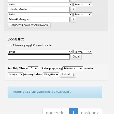
Rozpocznij nowe wyszukiwanie
Dodaj filtr:
Uzyj filtrów aby zagęścić wyszukiwanie.
Rezultaty/Strona
|
Sortuj pozycje wg
In order
Autorzy/rekord
Rezultaty 1-1 z 1 (Czas wyszukiwania: 0.002 sekund).
poprzedni
1
następny