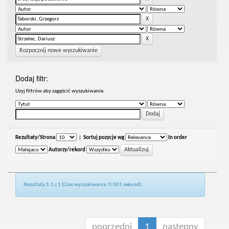
Rozpocznij nowe wyszukiwanie
Dodaj filtr:
Uzyj filtrów aby zagęścić wyszukiwanie.
Rezultaty/Strona
|
Sortuj pozycje wg
In order
Autorzy/rekord
Rezultaty 1-1 z 1 (Czas wyszukiwania: 0.001 sekund).
poprzedni
1
następny