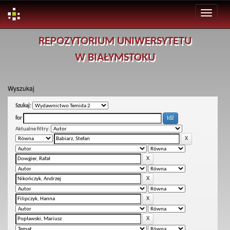
Skip
REPOZYTORIUM UNIWERSYTETU
navigation
W BIAŁYMSTOKU
Wyszukaj
Szukaj:
for
Aktualne filtry: