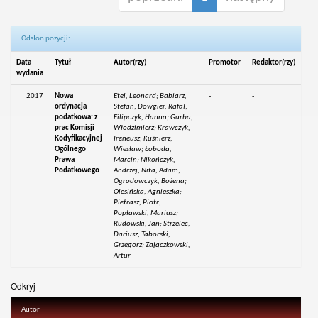
Odsłon pozycji:
Data
Tytuł
Autor(rzy)
Promotor
Redaktor(rzy)
wydania
2017
Nowa
Etel, Leonard; Babiarz,
-
-
ordynacja
Stefan; Dowgier, Rafał;
podatkowa: z
Filipczyk, Hanna; Gurba,
prac Komisji
Włodzimierz; Krawczyk,
Kodyfikacyjnej
Ireneusz; Kuśnierz,
Ogólnego
Wiesław; Łoboda,
Prawa
Marcin; Nikończyk,
Podatkowego
Andrzej; Nita, Adam;
Ogrodowczyk, Bożena;
Olesińska, Agnieszka;
Pietrasz, Piotr;
Popławski, Mariusz;
Rudowski, Jan; Strzelec,
Dariusz; Taborski,
Grzegorz; Zajączkowski,
Artur
Odkryj
Autor