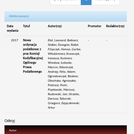
Odsłon pozycji:
Data
Tytuł
Autor(rzy)
Promotor
Redaktor(rzy)
wydania
2017
Nowa
Etel, Leonard; Babiarz,
-
-
ordynacja
Stefan; Dowgier, Rafał;
podatkowa: z
Filipczyk, Hanna; Gurba,
prac Komisji
Włodzimierz; Krawczyk,
Kodyfikacyjnej
Ireneusz; Kuśnierz,
Ogólnego
Wiesław; Łoboda,
Prawa
Marcin; Nikończyk,
Podatkowego
Andrzej; Nita, Adam;
Ogrodowczyk, Bożena;
Olesińska, Agnieszka;
Pietrasz, Piotr;
Popławski, Mariusz;
Rudowski, Jan; Strzelec,
Dariusz; Taborski,
Grzegorz; Zajączkowski,
Artur
Odkryj
Autor