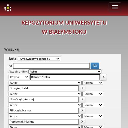
Skip
REPOZYTORIUM UNIWERSYTETU
navigation
W BIAŁYMSTOKU
Wyszukaj
Szukaj:
for
Aktualne filtry: