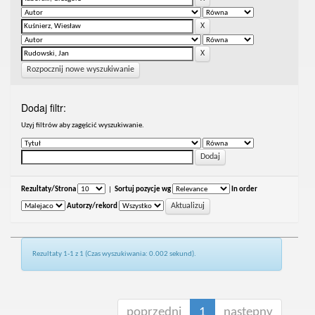
Rozpocznij nowe wyszukiwanie
Dodaj filtr:
Uzyj filtrów aby zagęścić wyszukiwanie.
Rezultaty/Strona
|
Sortuj pozycje wg
In order
Autorzy/rekord
Rezultaty 1-1 z 1 (Czas wyszukiwania: 0.002 sekund).
poprzedni
1
następny