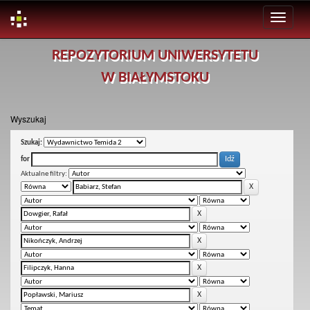
Skip
REPOZYTORIUM UNIWERSYTETU
navigation
W BIAŁYMSTOKU
Wyszukaj
Szukaj:
for
Aktualne filtry: