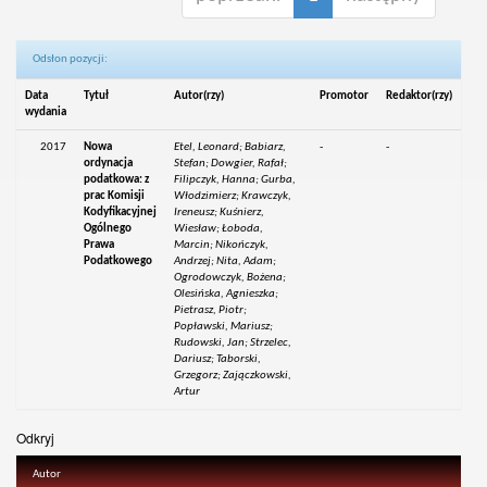
Odsłon pozycji:
Data
Tytuł
Autor(rzy)
Promotor
Redaktor(rzy)
wydania
2017
Nowa
Etel, Leonard; Babiarz,
-
-
ordynacja
Stefan; Dowgier, Rafał;
podatkowa: z
Filipczyk, Hanna; Gurba,
prac Komisji
Włodzimierz; Krawczyk,
Kodyfikacyjnej
Ireneusz; Kuśnierz,
Ogólnego
Wiesław; Łoboda,
Prawa
Marcin; Nikończyk,
Podatkowego
Andrzej; Nita, Adam;
Ogrodowczyk, Bożena;
Olesińska, Agnieszka;
Pietrasz, Piotr;
Popławski, Mariusz;
Rudowski, Jan; Strzelec,
Dariusz; Taborski,
Grzegorz; Zajączkowski,
Artur
Odkryj
Autor