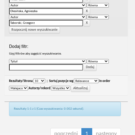
Rozpocznij nowe wyszukiwanie
Dodaj filtr:
Uzyj filtrów aby zagęścić wyszukiwanie.
Rezultaty/Strona
|
Sortuj pozycje wg
In order
Autorzy/rekord
Rezultaty 1-1 z 1 (Czas wyszukiwania: 0.002 sekund).
poprzedni
1
następny