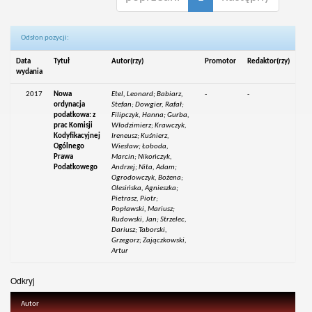
Odsłon pozycji:
Data
Tytuł
Autor(rzy)
Promotor
Redaktor(rzy)
wydania
2017
Nowa
Etel, Leonard; Babiarz,
-
-
ordynacja
Stefan; Dowgier, Rafał;
podatkowa: z
Filipczyk, Hanna; Gurba,
prac Komisji
Włodzimierz; Krawczyk,
Kodyfikacyjnej
Ireneusz; Kuśnierz,
Ogólnego
Wiesław; Łoboda,
Prawa
Marcin; Nikończyk,
Podatkowego
Andrzej; Nita, Adam;
Ogrodowczyk, Bożena;
Olesińska, Agnieszka;
Pietrasz, Piotr;
Popławski, Mariusz;
Rudowski, Jan; Strzelec,
Dariusz; Taborski,
Grzegorz; Zajączkowski,
Artur
Odkryj
Autor