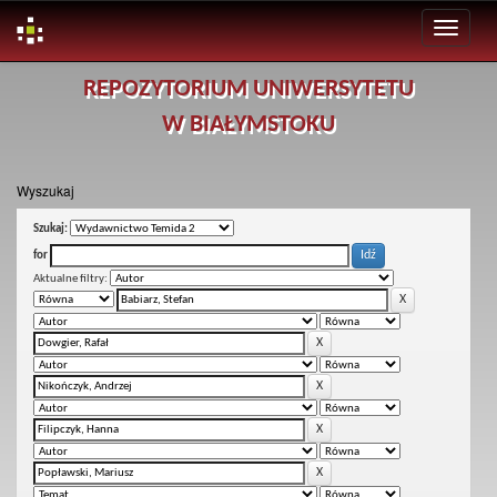
Skip
REPOZYTORIUM UNIWERSYTETU
navigation
W BIAŁYMSTOKU
Wyszukaj
Szukaj:
for
Aktualne filtry: