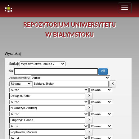
Skip
REPOZYTORIUM UNIWERSYTETU
navigation
W BIAŁYMSTOKU
Wyszukaj
Szukaj:
for
Aktualne filtry: