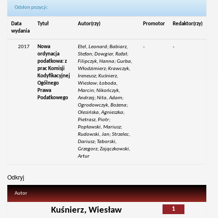
Odsłon pozycji:
Data
Tytuł
Autor(rzy)
Promotor
Redaktor(rzy)
wydania
2017
Nowa
Etel, Leonard; Babiarz,
-
-
ordynacja
Stefan; Dowgier, Rafał;
podatkowa: z
Filipczyk, Hanna; Gurba,
prac Komisji
Włodzimierz; Krawczyk,
Kodyfikacyjnej
Ireneusz; Kuśnierz,
Ogólnego
Wiesław; Łoboda,
Prawa
Marcin; Nikończyk,
Podatkowego
Andrzej; Nita, Adam;
Ogrodowczyk, Bożena;
Olesińska, Agnieszka;
Pietrasz, Piotr;
Popławski, Mariusz;
Rudowski, Jan; Strzelec,
Dariusz; Taborski,
Grzegorz; Zajączkowski,
Artur
Odkryj
Autor
1
Kuśnierz, Wiesław