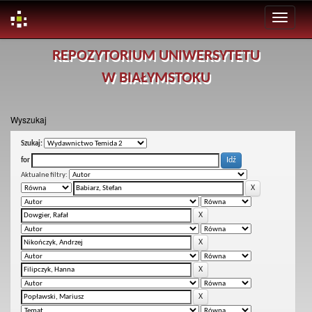
Skip
REPOZYTORIUM UNIWERSYTETU
navigation
W BIAŁYMSTOKU
Wyszukaj
Szukaj:
for
Aktualne filtry: