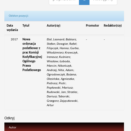
Odsłon pozycji:
Data
Tytuł
Autor(rzy)
Promotor
Redaktor(rzy)
wydania
2017
Nowa
Etel, Leonard; Babiarz,
-
-
ordynacja
Stefan; Dowgier, Rafał;
podatkowa: z
Filipczyk, Hanna; Gurba,
prac Komisji
Włodzimierz; Krawczyk,
Kodyfikacyjnej
Ireneusz; Kuśnierz,
Ogólnego
Wiesław; Łoboda,
Prawa
Marcin; Nikończyk,
Podatkowego
Andrzej; Nita, Adam;
Ogrodowczyk, Bożena;
Olesińska, Agnieszka;
Pietrasz, Piotr;
Popławski, Mariusz;
Rudowski, Jan; Strzelec,
Dariusz; Taborski,
Grzegorz; Zajączkowski,
Artur
Odkryj
Autor