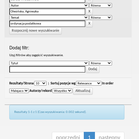
Rozpocznij nowe wyszukiwanie
Dodaj filtr:
Uzyj filtrów aby zagęścić wyszukiwanie.
Rezultaty/Strona
|
Sortuj pozycje wg
In order
Autorzy/rekord
Rezultaty 1-1 z 1 (Czas wyszukiwania: 0.002 sekund).
poprzedni
1
następny