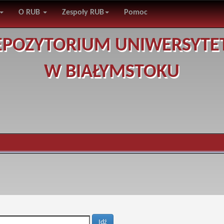
O RUB
Zespoły RUB
Pomoc
EPOZYTORIUM UNIWERSYTE
W BIAŁYMSTOKU