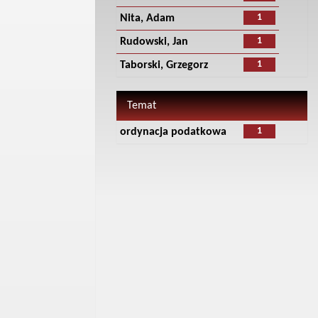
1
Nita, Adam
1
Rudowski, Jan
1
Taborski, Grzegorz
Temat
1
ordynacja podatkowa