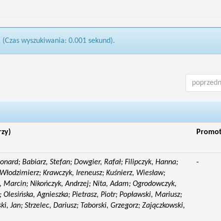
1 (Czas wyszukiwania: 0.001 sekund).
poprzedn
rzy)
Promo
eonard; Babiarz, Stefan; Dowgier, Rafał; Filipczyk, Hanna;
-
Włodzimierz; Krawczyk, Ireneusz; Kuśnierz, Wiesław;
 Marcin; Nikończyk, Andrzej; Nita, Adam; Ogrodowczyk,
 Olesińska, Agnieszka; Pietrasz, Piotr; Popławski, Mariusz;
i, Jan; Strzelec, Dariusz; Taborski, Grzegorz; Zajączkowski,