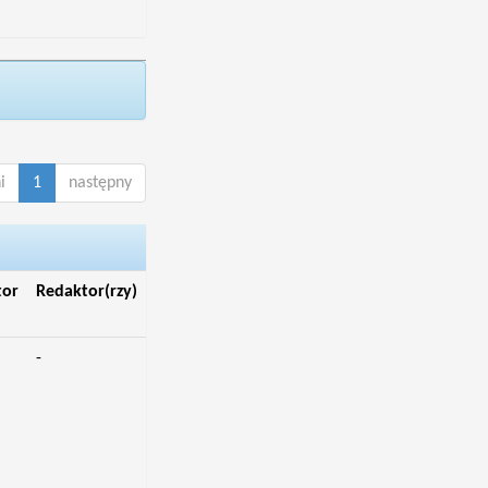
i
1
następny
tor
Redaktor(rzy)
-