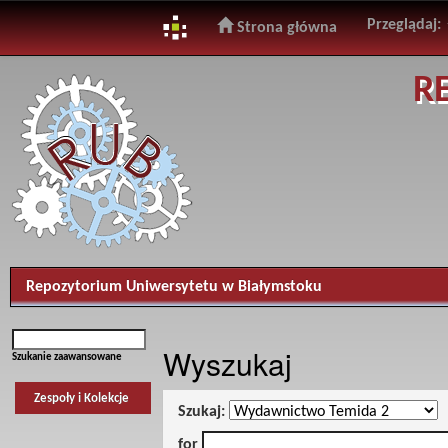
Przeglądaj:
Strona główna
Skip
R
navigation
Repozytorium Uniwersytetu w Białymstoku
Wyszukaj
Szukanie zaawansowane
Zespoły i Kolekcje
Szukaj:
for