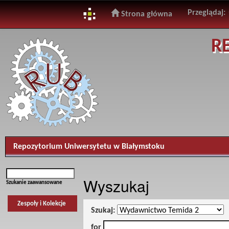
Przeglądaj:
Strona główna
Skip
R
navigation
Repozytorium Uniwersytetu w Białymstoku
Wyszukaj
Szukanie zaawansowane
Zespoły i Kolekcje
Szukaj:
for