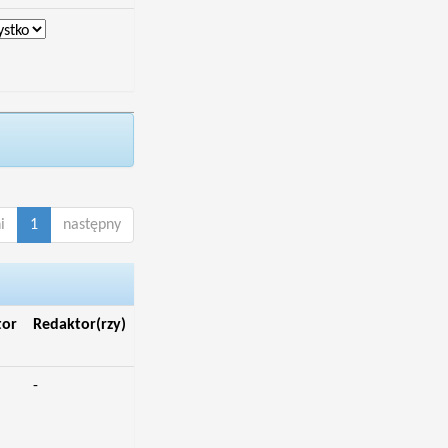
i
1
następny
tor
Redaktor(rzy)
-