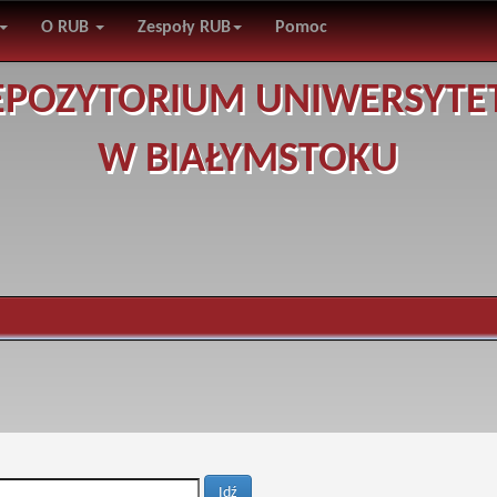
O RUB
Zespoły RUB
Pomoc
EPOZYTORIUM UNIWERSYTE
W BIAŁYMSTOKU