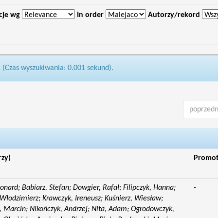
cje wg
In order
Autorzy/rekord
1 (Czas wyszukiwania: 0.001 sekund).
poprzedn
rzy)
Promo
eonard; Babiarz, Stefan; Dowgier, Rafał; Filipczyk, Hanna;
-
Włodzimierz; Krawczyk, Ireneusz; Kuśnierz, Wiesław;
 Marcin; Nikończyk, Andrzej; Nita, Adam; Ogrodowczyk,