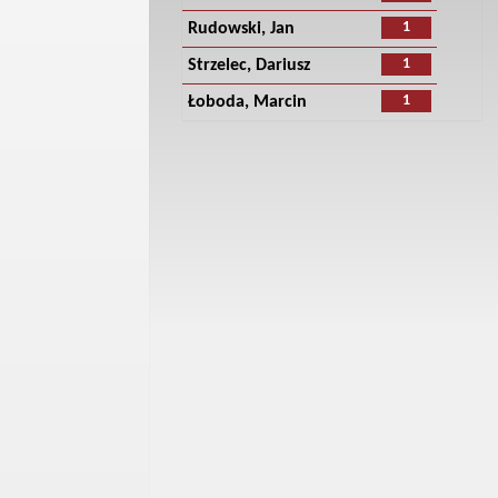
1
Rudowski, Jan
1
Strzelec, Dariusz
1
Łoboda, Marcin