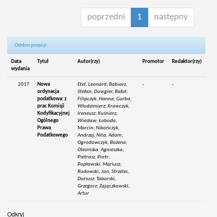
poprzedni
1
następny
Odsłon pozycji:
Data
Tytuł
Autor(rzy)
Promotor
Redaktor(rzy)
wydania
2017
Nowa
Etel, Leonard; Babiarz,
-
-
ordynacja
Stefan; Dowgier, Rafał;
podatkowa: z
Filipczyk, Hanna; Gurba,
prac Komisji
Włodzimierz; Krawczyk,
Kodyfikacyjnej
Ireneusz; Kuśnierz,
Ogólnego
Wiesław; Łoboda,
Prawa
Marcin; Nikończyk,
Podatkowego
Andrzej; Nita, Adam;
Ogrodowczyk, Bożena;
Olesińska, Agnieszka;
Pietrasz, Piotr;
Popławski, Mariusz;
Rudowski, Jan; Strzelec,
Dariusz; Taborski,
Grzegorz; Zajączkowski,
Artur
Odkryj