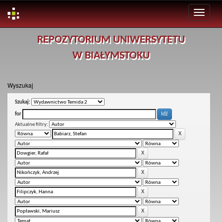
Skip
REPOZYTORIUM UNIWERSYTETU
navigation
W BIAŁYMSTOKU
Wyszukaj
Szukaj:
for
Aktualne filtry: