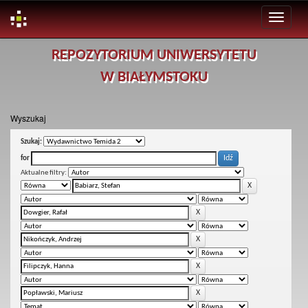
Skip
REPOZYTORIUM UNIWERSYTETU
navigation
W BIAŁYMSTOKU
Wyszukaj
Szukaj:
for
Aktualne filtry: