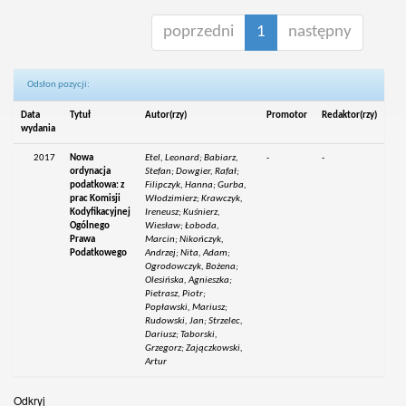
poprzedni
1
następny
Odsłon pozycji:
Data
Tytuł
Autor(rzy)
Promotor
Redaktor(rzy)
wydania
2017
Nowa
Etel, Leonard; Babiarz,
-
-
ordynacja
Stefan; Dowgier, Rafał;
podatkowa: z
Filipczyk, Hanna; Gurba,
prac Komisji
Włodzimierz; Krawczyk,
Kodyfikacyjnej
Ireneusz; Kuśnierz,
Ogólnego
Wiesław; Łoboda,
Prawa
Marcin; Nikończyk,
Podatkowego
Andrzej; Nita, Adam;
Ogrodowczyk, Bożena;
Olesińska, Agnieszka;
Pietrasz, Piotr;
Popławski, Mariusz;
Rudowski, Jan; Strzelec,
Dariusz; Taborski,
Grzegorz; Zajączkowski,
Artur
Odkryj