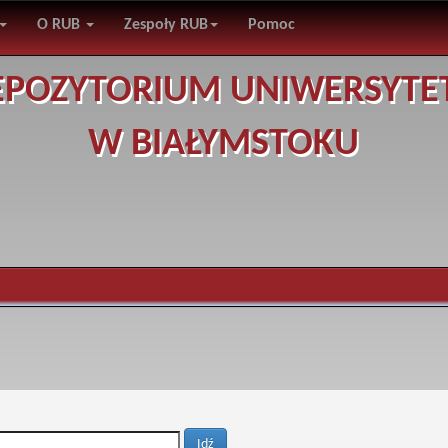
O RUB
Zespoły RUB
Pomoc
EPOZYTORIUM UNIWERSYTE
W BIAŁYMSTOKU