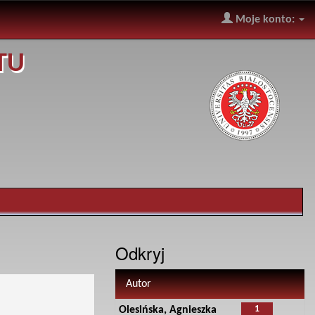
Moje konto:
TU
Odkryj
Autor
1
Olesińska, Agnieszka