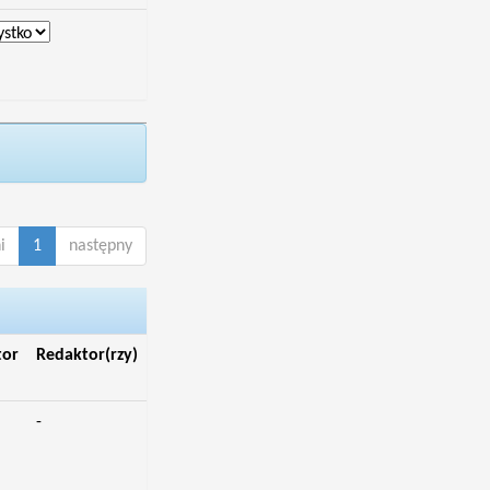
i
1
następny
tor
Redaktor(rzy)
-