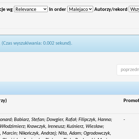
cje wg
In order
Autorzy/rekord
1 (Czas wyszukiwania: 0.002 sekund).
poprzedn
rzy)
Promo
eonard; Babiarz, Stefan; Dowgier, Rafał; Filipczyk, Hanna;
-
Włodzimierz; Krawczyk, Ireneusz; Kuśnierz, Wiesław;
 Marcin; Nikończyk, Andrzej; Nita, Adam; Ogrodowczyk,