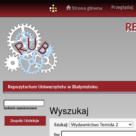
Przeglądaj:
Strona główna
Skip
R
navigation
Repozytorium Uniwersytetu w Białymstoku
Wyszukaj
Szukanie zaawansowane
Zespoły i Kolekcje
Szukaj:
for