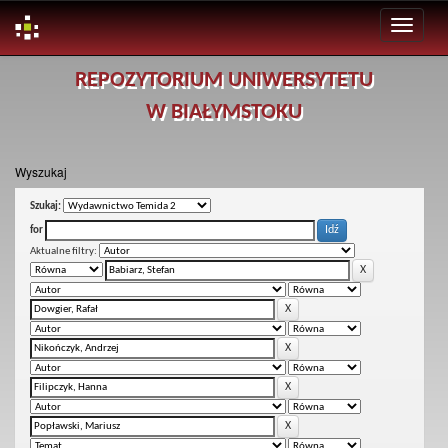
Skip
REPOZYTORIUM UNIWERSYTETU
navigation
W BIAŁYMSTOKU
Wyszukaj
Szukaj:
for
Aktualne filtry: