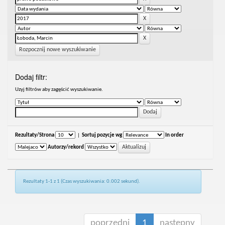
Rozpocznij nowe wyszukiwanie
Dodaj filtr:
Uzyj filtrów aby zagęścić wyszukiwanie.
Rezultaty/Strona
|
Sortuj pozycje wg
In order
Autorzy/rekord
Rezultaty 1-1 z 1 (Czas wyszukiwania: 0.002 sekund).
poprzedni
1
następny