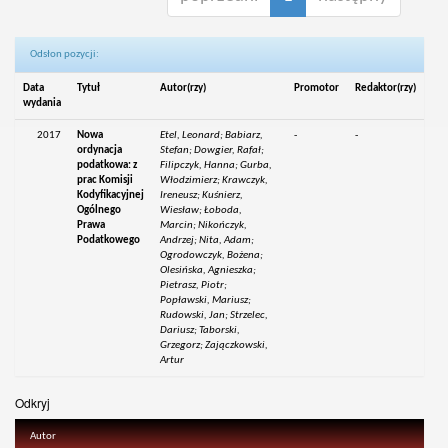
Odsłon pozycji:
Data
Tytuł
Autor(rzy)
Promotor
Redaktor(rzy)
wydania
2017
Nowa
Etel, Leonard; Babiarz,
-
-
ordynacja
Stefan; Dowgier, Rafał;
podatkowa: z
Filipczyk, Hanna; Gurba,
prac Komisji
Włodzimierz; Krawczyk,
Kodyfikacyjnej
Ireneusz; Kuśnierz,
Ogólnego
Wiesław; Łoboda,
Prawa
Marcin; Nikończyk,
Podatkowego
Andrzej; Nita, Adam;
Ogrodowczyk, Bożena;
Olesińska, Agnieszka;
Pietrasz, Piotr;
Popławski, Mariusz;
Rudowski, Jan; Strzelec,
Dariusz; Taborski,
Grzegorz; Zajączkowski,
Artur
Odkryj
Autor