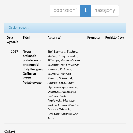
poprzedni
1
następny
Odsłon pozycji:
Data
Tytuł
Autor(rzy)
Promotor
Redaktor(rzy)
wydania
2017
Nowa
Etel, Leonard; Babiarz,
-
-
ordynacja
Stefan; Dowgier, Rafał;
podatkowa: z
Filipczyk, Hanna; Gurba,
prac Komisji
Włodzimierz; Krawczyk,
Kodyfikacyjnej
Ireneusz; Kuśnierz,
Ogólnego
Wiesław; Łoboda,
Prawa
Marcin; Nikończyk,
Podatkowego
Andrzej; Nita, Adam;
Ogrodowczyk, Bożena;
Olesińska, Agnieszka;
Pietrasz, Piotr;
Popławski, Mariusz;
Rudowski, Jan; Strzelec,
Dariusz; Taborski,
Grzegorz; Zajączkowski,
Artur
Odkryj