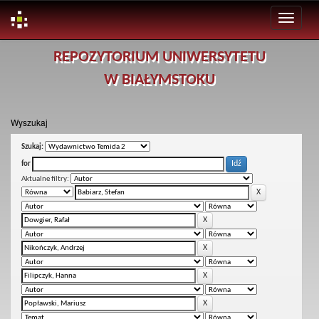
Skip
REPOZYTORIUM UNIWERSYTETU
navigation
W BIAŁYMSTOKU
Wyszukaj
Szukaj:
for
Aktualne filtry: