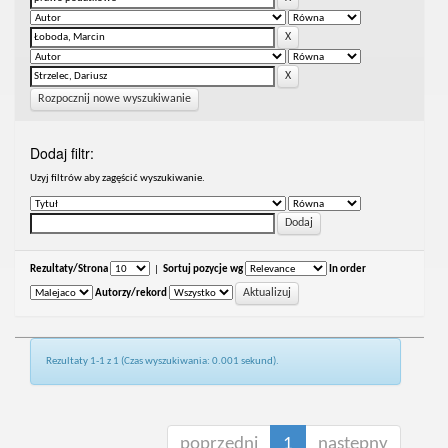
Rozpocznij nowe wyszukiwanie
Dodaj filtr:
Uzyj filtrów aby zagęścić wyszukiwanie.
Rezultaty/Strona
|
Sortuj pozycje wg
In order
Autorzy/rekord
Rezultaty 1-1 z 1 (Czas wyszukiwania: 0.001 sekund).
poprzedni
1
następny