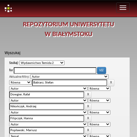
Skip
REPOZYTORIUM UNIWERSYTETU
navigation
W BIAŁYMSTOKU
Wyszukaj
Szukaj:
for
Aktualne filtry: