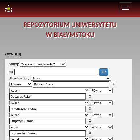
Skip
REPOZYTORIUM UNIWERSYTETU
navigation
W BIAŁYMSTOKU
Wyszukaj
Szukaj:
for
Aktualne filtry: