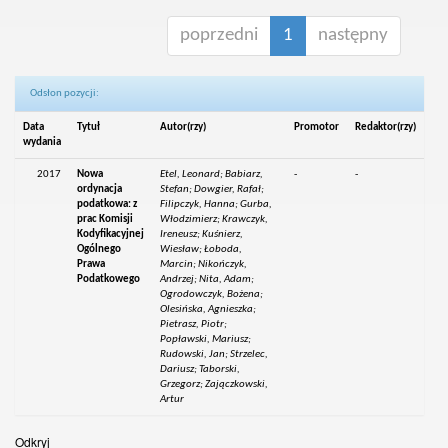
poprzedni
1
następny
Odsłon pozycji:
Data
Tytuł
Autor(rzy)
Promotor
Redaktor(rzy)
wydania
2017
Nowa
Etel, Leonard; Babiarz,
-
-
ordynacja
Stefan; Dowgier, Rafał;
podatkowa: z
Filipczyk, Hanna; Gurba,
prac Komisji
Włodzimierz; Krawczyk,
Kodyfikacyjnej
Ireneusz; Kuśnierz,
Ogólnego
Wiesław; Łoboda,
Prawa
Marcin; Nikończyk,
Podatkowego
Andrzej; Nita, Adam;
Ogrodowczyk, Bożena;
Olesińska, Agnieszka;
Pietrasz, Piotr;
Popławski, Mariusz;
Rudowski, Jan; Strzelec,
Dariusz; Taborski,
Grzegorz; Zajączkowski,
Artur
Odkryj