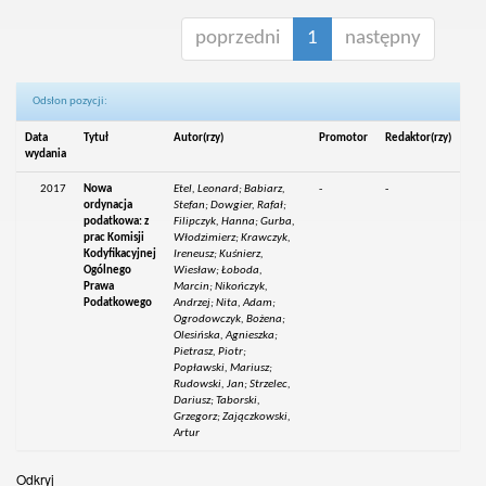
poprzedni
1
następny
Odsłon pozycji:
Data
Tytuł
Autor(rzy)
Promotor
Redaktor(rzy)
wydania
2017
Nowa
Etel, Leonard; Babiarz,
-
-
ordynacja
Stefan; Dowgier, Rafał;
podatkowa: z
Filipczyk, Hanna; Gurba,
prac Komisji
Włodzimierz; Krawczyk,
Kodyfikacyjnej
Ireneusz; Kuśnierz,
Ogólnego
Wiesław; Łoboda,
Prawa
Marcin; Nikończyk,
Podatkowego
Andrzej; Nita, Adam;
Ogrodowczyk, Bożena;
Olesińska, Agnieszka;
Pietrasz, Piotr;
Popławski, Mariusz;
Rudowski, Jan; Strzelec,
Dariusz; Taborski,
Grzegorz; Zajączkowski,
Artur
Odkryj