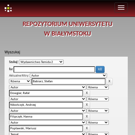
Skip
REPOZYTORIUM UNIWERSYTETU
navigation
W BIAŁYMSTOKU
Wyszukaj
Szukaj:
for
Aktualne filtry: