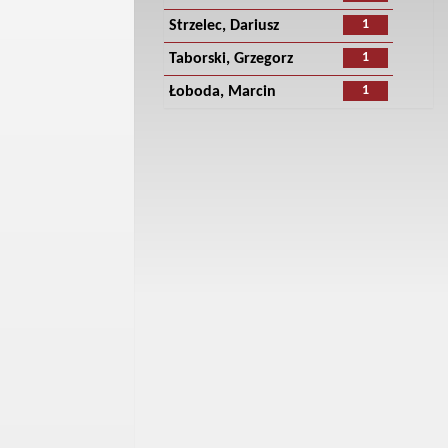
1
Strzelec, Dariusz
1
Taborski, Grzegorz
1
Łoboda, Marcin