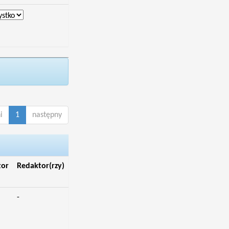
i
1
następny
tor
Redaktor(rzy)
-