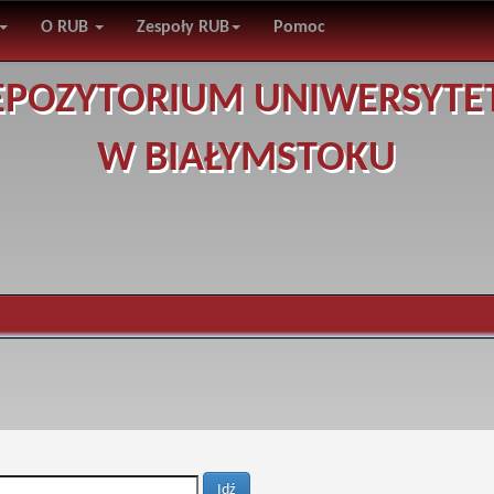
O RUB
Zespoły RUB
Pomoc
EPOZYTORIUM UNIWERSYTE
W BIAŁYMSTOKU