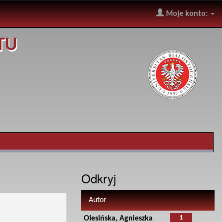
Moje konto:
TU
Odkryj
Autor
1
Olesińska, Agnieszka