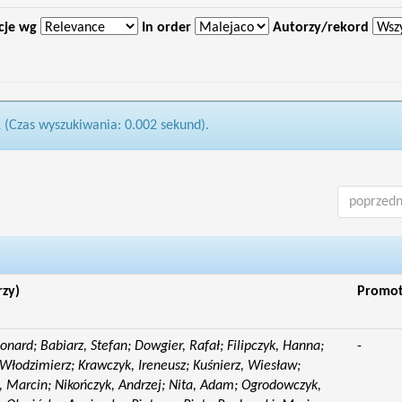
cje wg
In order
Autorzy/rekord
1 (Czas wyszukiwania: 0.002 sekund).
poprzedn
rzy)
Promo
eonard; Babiarz, Stefan; Dowgier, Rafał; Filipczyk, Hanna;
-
Włodzimierz; Krawczyk, Ireneusz; Kuśnierz, Wiesław;
 Marcin; Nikończyk, Andrzej; Nita, Adam; Ogrodowczyk,