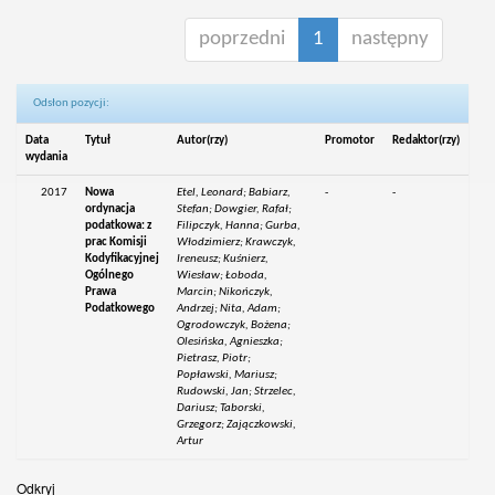
poprzedni
1
następny
Odsłon pozycji:
Data
Tytuł
Autor(rzy)
Promotor
Redaktor(rzy)
wydania
2017
Nowa
Etel, Leonard; Babiarz,
-
-
ordynacja
Stefan; Dowgier, Rafał;
podatkowa: z
Filipczyk, Hanna; Gurba,
prac Komisji
Włodzimierz; Krawczyk,
Kodyfikacyjnej
Ireneusz; Kuśnierz,
Ogólnego
Wiesław; Łoboda,
Prawa
Marcin; Nikończyk,
Podatkowego
Andrzej; Nita, Adam;
Ogrodowczyk, Bożena;
Olesińska, Agnieszka;
Pietrasz, Piotr;
Popławski, Mariusz;
Rudowski, Jan; Strzelec,
Dariusz; Taborski,
Grzegorz; Zajączkowski,
Artur
Odkryj