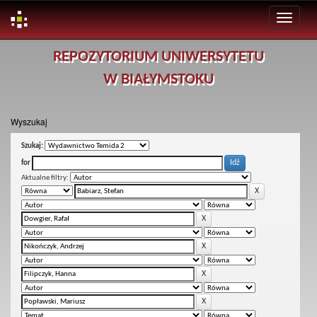
Skip
REPOZYTORIUM UNIWERSYTETU
navigation
W BIAŁYMSTOKU
Wyszukaj
Szukaj:
for
Aktualne filtry: