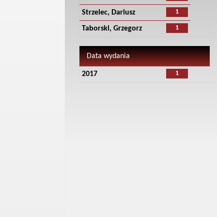
1
Strzelec, Dariusz
1
Taborski, Grzegorz
Data wydania
1
2017