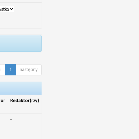
i
1
następny
tor
Redaktor(rzy)
-