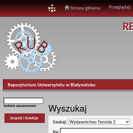
Przeglądaj:
Strona główna
Skip
R
navigation
Repozytorium Uniwersytetu w Białymstoku
Wyszukaj
Szukanie zaawansowane
Zespoły i Kolekcje
Szukaj:
for