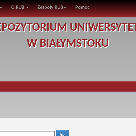
O RUB
Zespoły RUB
Pomoc
EPOZYTORIUM UNIWERSYTE
W BIAŁYMSTOKU