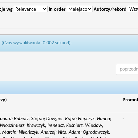
cje wg
In order
Autorzy/rekord
1 (Czas wyszukiwania: 0.002 sekund).
poprzedn
rzy)
Promo
eonard; Babiarz, Stefan; Dowgier, Rafał; Filipczyk, Hanna;
-
Włodzimierz; Krawczyk, Ireneusz; Kuśnierz, Wiesław;
 Marcin; Nikończyk, Andrzej; Nita, Adam; Ogrodowczyk,