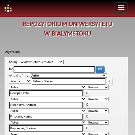
Skip
REPOZYTORIUM UNIWERSYTETU
navigation
W BIAŁYMSTOKU
Wyszukaj
Szukaj:
for
Aktualne filtry: