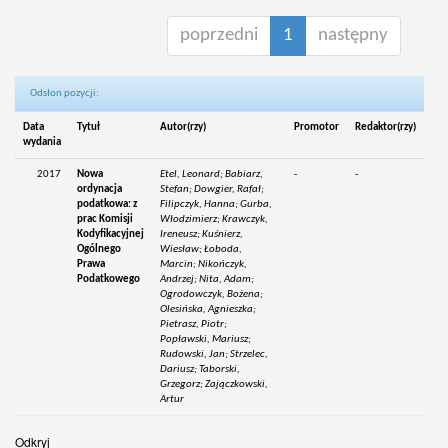
poprzedni
1
następny
Odsłon pozycji:
Data
Tytuł
Autor(rzy)
Promotor
Redaktor(rzy)
wydania
2017
Nowa
Etel, Leonard; Babiarz,
-
-
ordynacja
Stefan; Dowgier, Rafał;
podatkowa: z
Filipczyk, Hanna; Gurba,
prac Komisji
Włodzimierz; Krawczyk,
Kodyfikacyjnej
Ireneusz; Kuśnierz,
Ogólnego
Wiesław; Łoboda,
Prawa
Marcin; Nikończyk,
Podatkowego
Andrzej; Nita, Adam;
Ogrodowczyk, Bożena;
Olesińska, Agnieszka;
Pietrasz, Piotr;
Popławski, Mariusz;
Rudowski, Jan; Strzelec,
Dariusz; Taborski,
Grzegorz; Zajączkowski,
Artur
Odkryj