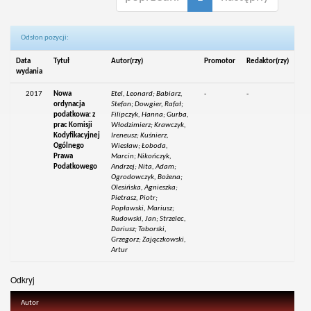
Odsłon pozycji:
Data
Tytuł
Autor(rzy)
Promotor
Redaktor(rzy)
wydania
2017
Nowa
Etel, Leonard; Babiarz,
-
-
ordynacja
Stefan; Dowgier, Rafał;
podatkowa: z
Filipczyk, Hanna; Gurba,
prac Komisji
Włodzimierz; Krawczyk,
Kodyfikacyjnej
Ireneusz; Kuśnierz,
Ogólnego
Wiesław; Łoboda,
Prawa
Marcin; Nikończyk,
Podatkowego
Andrzej; Nita, Adam;
Ogrodowczyk, Bożena;
Olesińska, Agnieszka;
Pietrasz, Piotr;
Popławski, Mariusz;
Rudowski, Jan; Strzelec,
Dariusz; Taborski,
Grzegorz; Zajączkowski,
Artur
Odkryj
Autor