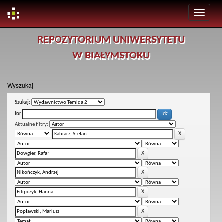
Skip
REPOZYTORIUM UNIWERSYTETU
navigation
W BIAŁYMSTOKU
Wyszukaj
Szukaj:
for
Aktualne filtry: