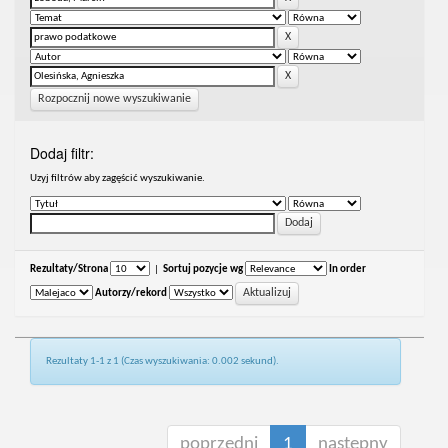
Rozpocznij nowe wyszukiwanie
Dodaj filtr:
Uzyj filtrów aby zagęścić wyszukiwanie.
Rezultaty/Strona
|
Sortuj pozycje wg
In order
Autorzy/rekord
Rezultaty 1-1 z 1 (Czas wyszukiwania: 0.002 sekund).
poprzedni
1
następny