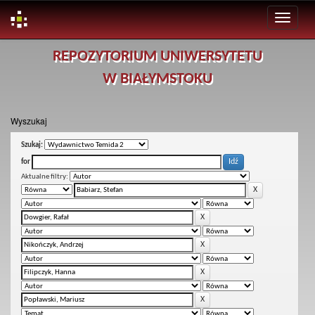
Skip
REPOZYTORIUM UNIWERSYTETU
navigation
W BIAŁYMSTOKU
Wyszukaj
Szukaj:
for
Aktualne filtry: