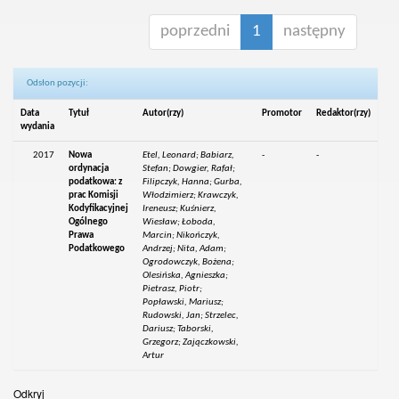
poprzedni
1
następny
Odsłon pozycji:
Data
Tytuł
Autor(rzy)
Promotor
Redaktor(rzy)
wydania
2017
Nowa
Etel, Leonard; Babiarz,
-
-
ordynacja
Stefan; Dowgier, Rafał;
podatkowa: z
Filipczyk, Hanna; Gurba,
prac Komisji
Włodzimierz; Krawczyk,
Kodyfikacyjnej
Ireneusz; Kuśnierz,
Ogólnego
Wiesław; Łoboda,
Prawa
Marcin; Nikończyk,
Podatkowego
Andrzej; Nita, Adam;
Ogrodowczyk, Bożena;
Olesińska, Agnieszka;
Pietrasz, Piotr;
Popławski, Mariusz;
Rudowski, Jan; Strzelec,
Dariusz; Taborski,
Grzegorz; Zajączkowski,
Artur
Odkryj