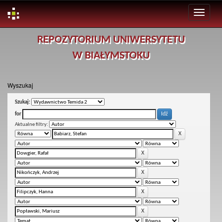
Skip
REPOZYTORIUM UNIWERSYTETU
navigation
W BIAŁYMSTOKU
Wyszukaj
Szukaj:
for
Aktualne filtry: