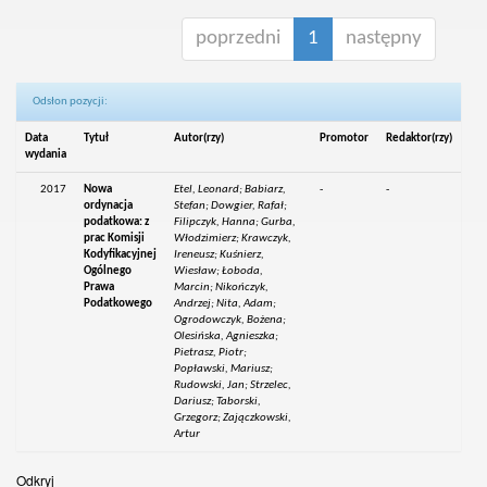
poprzedni
1
następny
Odsłon pozycji:
Data
Tytuł
Autor(rzy)
Promotor
Redaktor(rzy)
wydania
2017
Nowa
Etel, Leonard; Babiarz,
-
-
ordynacja
Stefan; Dowgier, Rafał;
podatkowa: z
Filipczyk, Hanna; Gurba,
prac Komisji
Włodzimierz; Krawczyk,
Kodyfikacyjnej
Ireneusz; Kuśnierz,
Ogólnego
Wiesław; Łoboda,
Prawa
Marcin; Nikończyk,
Podatkowego
Andrzej; Nita, Adam;
Ogrodowczyk, Bożena;
Olesińska, Agnieszka;
Pietrasz, Piotr;
Popławski, Mariusz;
Rudowski, Jan; Strzelec,
Dariusz; Taborski,
Grzegorz; Zajączkowski,
Artur
Odkryj