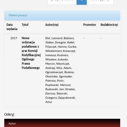
Odsłon pozycji:
Data
Tytuł
Autor(rzy)
Promotor
Redaktor(rzy)
wydania
2017
Nowa
Etel, Leonard; Babiarz,
-
-
ordynacja
Stefan; Dowgier, Rafał;
podatkowa: z
Filipczyk, Hanna; Gurba,
prac Komisji
Włodzimierz; Krawczyk,
Kodyfikacyjnej
Ireneusz; Kuśnierz,
Ogólnego
Wiesław; Łoboda,
Prawa
Marcin; Nikończyk,
Podatkowego
Andrzej; Nita, Adam;
Ogrodowczyk, Bożena;
Olesińska, Agnieszka;
Pietrasz, Piotr;
Popławski, Mariusz;
Rudowski, Jan; Strzelec,
Dariusz; Taborski,
Grzegorz; Zajączkowski,
Artur
Odkryj
Autor