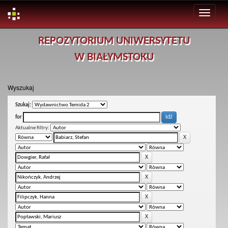
Skip
REPOZYTORIUM UNIWERSYTETU
navigation
W BIAŁYMSTOKU
Wyszukaj
Szukaj:
for
Aktualne filtry: