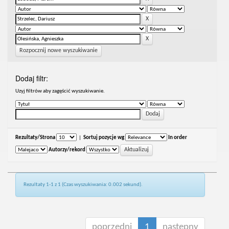
Rozpocznij nowe wyszukiwanie
Dodaj filtr:
Uzyj filtrów aby zagęścić wyszukiwanie.
Rezultaty/Strona
|
Sortuj pozycje wg
In order
Autorzy/rekord
Rezultaty 1-1 z 1 (Czas wyszukiwania: 0.002 sekund).
poprzedni
1
następny