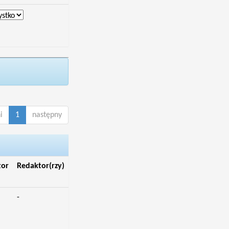
i
1
następny
tor
Redaktor(rzy)
-