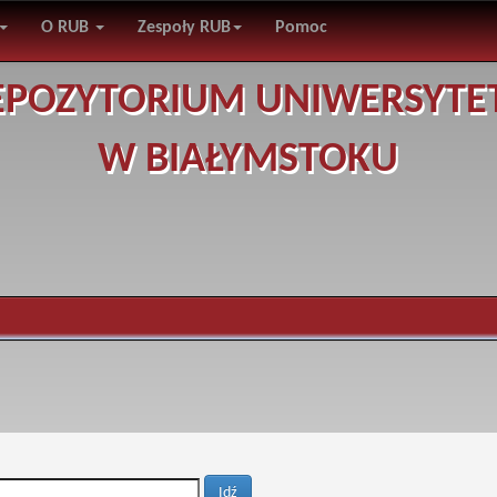
O RUB
Zespoły RUB
Pomoc
EPOZYTORIUM UNIWERSYTE
W BIAŁYMSTOKU