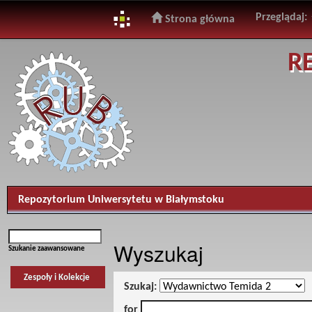
Przeglądaj:
Strona główna
Skip
R
navigation
Repozytorium Uniwersytetu w Białymstoku
Wyszukaj
Szukanie zaawansowane
Zespoły i Kolekcje
Szukaj:
for