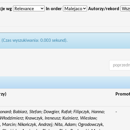
cje wg
In order
Autorzy/rekord
1 (Czas wyszukiwania: 0.003 sekund).
poprzedn
rzy)
Promo
eonard; Babiarz, Stefan; Dowgier, Rafał; Filipczyk, Hanna;
-
Włodzimierz; Krawczyk, Ireneusz; Kuśnierz, Wiesław;
 Marcin; Nikończyk, Andrzej; Nita, Adam; Ogrodowczyk,