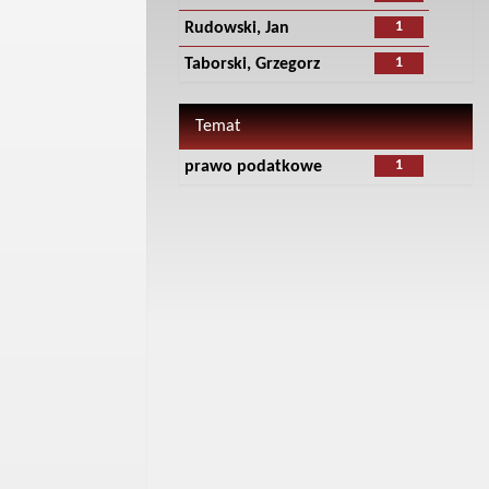
1
Rudowski, Jan
1
Taborski, Grzegorz
Temat
1
prawo podatkowe