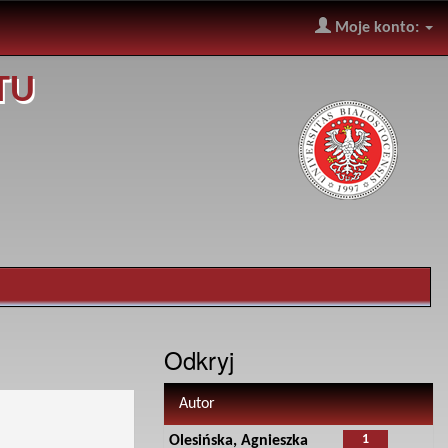
Moje konto:
TU
Odkryj
Autor
1
Olesińska, Agnieszka