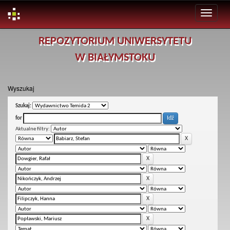
Skip
REPOZYTORIUM UNIWERSYTETU
navigation
W BIAŁYMSTOKU
Wyszukaj
Szukaj:
for
Aktualne filtry: