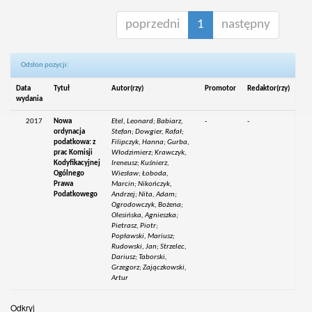
poprzedni
1
następny
Odsłon pozycji:
Data
Tytuł
Autor(rzy)
Promotor
Redaktor(rzy)
wydania
2017
Nowa
Etel, Leonard; Babiarz,
-
-
ordynacja
Stefan; Dowgier, Rafał;
podatkowa: z
Filipczyk, Hanna; Gurba,
prac Komisji
Włodzimierz; Krawczyk,
Kodyfikacyjnej
Ireneusz; Kuśnierz,
Ogólnego
Wiesław; Łoboda,
Prawa
Marcin; Nikończyk,
Podatkowego
Andrzej; Nita, Adam;
Ogrodowczyk, Bożena;
Olesińska, Agnieszka;
Pietrasz, Piotr;
Popławski, Mariusz;
Rudowski, Jan; Strzelec,
Dariusz; Taborski,
Grzegorz; Zajączkowski,
Artur
Odkryj