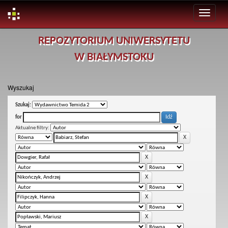
Skip
REPOZYTORIUM UNIWERSYTETU
navigation
W BIAŁYMSTOKU
Wyszukaj
Szukaj:
for
Aktualne filtry: