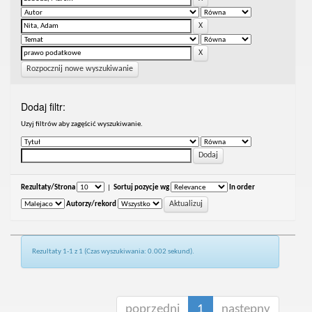
Rozpocznij nowe wyszukiwanie
Dodaj filtr:
Uzyj filtrów aby zagęścić wyszukiwanie.
Rezultaty/Strona
|
Sortuj pozycje wg
In order
Autorzy/rekord
Rezultaty 1-1 z 1 (Czas wyszukiwania: 0.002 sekund).
poprzedni
1
następny