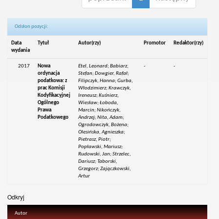
Odsłon pozycji:
Data
Tytuł
Autor(rzy)
Promotor
Redaktor(rzy)
wydania
2017
Nowa
Etel, Leonard; Babiarz,
-
-
ordynacja
Stefan; Dowgier, Rafał;
podatkowa: z
Filipczyk, Hanna; Gurba,
prac Komisji
Włodzimierz; Krawczyk,
Kodyfikacyjnej
Ireneusz; Kuśnierz,
Ogólnego
Wiesław; Łoboda,
Prawa
Marcin; Nikończyk,
Podatkowego
Andrzej; Nita, Adam;
Ogrodowczyk, Bożena;
Olesińska, Agnieszka;
Pietrasz, Piotr;
Popławski, Mariusz;
Rudowski, Jan; Strzelec,
Dariusz; Taborski,
Grzegorz; Zajączkowski,
Artur
Odkryj
Autor