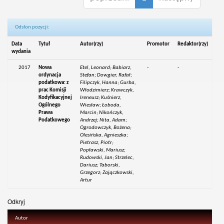
Odsłon pozycji:
Data
Tytuł
Autor(rzy)
Promotor
Redaktor(rzy)
wydania
2017
Nowa
Etel, Leonard; Babiarz,
-
-
ordynacja
Stefan; Dowgier, Rafał;
podatkowa: z
Filipczyk, Hanna; Gurba,
prac Komisji
Włodzimierz; Krawczyk,
Kodyfikacyjnej
Ireneusz; Kuśnierz,
Ogólnego
Wiesław; Łoboda,
Prawa
Marcin; Nikończyk,
Podatkowego
Andrzej; Nita, Adam;
Ogrodowczyk, Bożena;
Olesińska, Agnieszka;
Pietrasz, Piotr;
Popławski, Mariusz;
Rudowski, Jan; Strzelec,
Dariusz; Taborski,
Grzegorz; Zajączkowski,
Artur
Odkryj
Autor