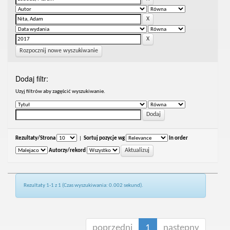
Rozpocznij nowe wyszukiwanie
Dodaj filtr:
Uzyj filtrów aby zagęścić wyszukiwanie.
Rezultaty/Strona
|
Sortuj pozycje wg
In order
Autorzy/rekord
Rezultaty 1-1 z 1 (Czas wyszukiwania: 0.002 sekund).
poprzedni
1
następny