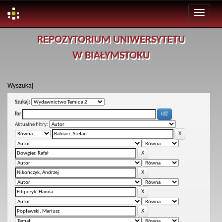
Skip
REPOZYTORIUM UNIWERSYTETU
navigation
W BIAŁYMSTOKU
Wyszukaj
Szukaj:
for
Aktualne filtry: