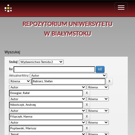
Skip
REPOZYTORIUM UNIWERSYTETU
navigation
W BIAŁYMSTOKU
Wyszukaj
Szukaj:
for
Aktualne filtry: