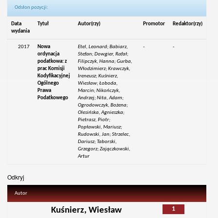
Odsłon pozycji:
Data
Tytuł
Autor(rzy)
Promotor
Redaktor(rzy)
wydania
2017
Nowa
Etel, Leonard; Babiarz,
-
-
ordynacja
Stefan; Dowgier, Rafał;
podatkowa: z
Filipczyk, Hanna; Gurba,
prac Komisji
Włodzimierz; Krawczyk,
Kodyfikacyjnej
Ireneusz; Kuśnierz,
Ogólnego
Wiesław; Łoboda,
Prawa
Marcin; Nikończyk,
Podatkowego
Andrzej; Nita, Adam;
Ogrodowczyk, Bożena;
Olesińska, Agnieszka;
Pietrasz, Piotr;
Popławski, Mariusz;
Rudowski, Jan; Strzelec,
Dariusz; Taborski,
Grzegorz; Zajączkowski,
Artur
Odkryj
Autor
1
Kuśnierz, Wiesław