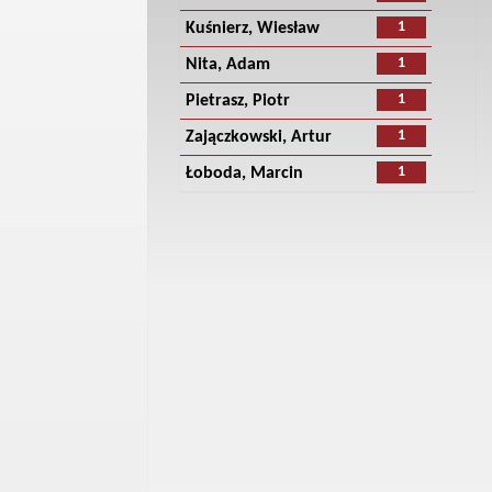
1
Kuśnierz, Wiesław
1
Nita, Adam
1
Pietrasz, Piotr
1
Zajączkowski, Artur
1
Łoboda, Marcin