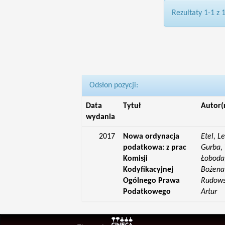
Rezultaty 1-1 z 
Odsłon pozycji:
Data
Tytuł
Autor(
wydania
2017
Nowa ordynacja
Etel, L
podatkowa: z prac
Gurba, 
Komisji
Łoboda,
Kodyfikacyjnej
Bożena;
Ogólnego Prawa
Rudowsk
Podatkowego
Artur