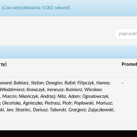
1 (Czas wyszukiwania: 0.002 sekund).
poprzedn
rzy)
Promo
eonard; Babiarz, Stefan; Dowgier, Rafał; Filipczyk, Hanna;
-
Włodzimierz; Krawczyk, Ireneusz; Kuśnierz, Wiesław;
 Marcin; Nikończyk, Andrzej; Nita, Adam; Ogrodowczyk,
 Olesińska, Agnieszka; Pietrasz, Piotr; Popławski, Mariusz;
i, Jan; Strzelec, Dariusz; Taborski, Grzegorz; Zajączkowski,