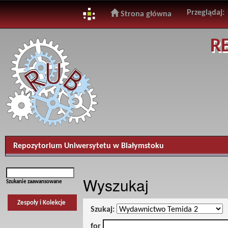
Przeglądaj:
Strona główna
Skip
R
navigation
Repozytorium Uniwersytetu w Białymstoku
Wyszukaj
Szukanie zaawansowane
Zespoły i Kolekcje
Szukaj:
for