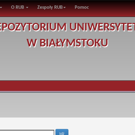
O RUB
Zespoły RUB
Pomoc
EPOZYTORIUM UNIWERSYTE
W BIAŁYMSTOKU