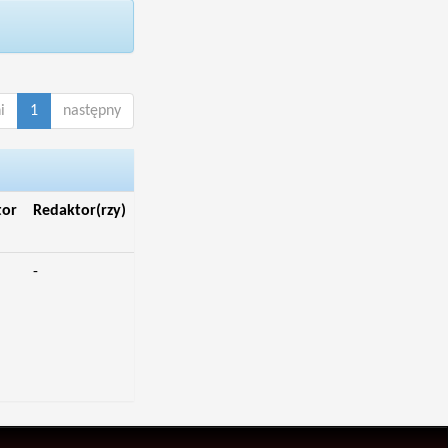
i
1
następny
tor
Redaktor(rzy)
-