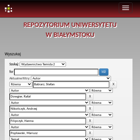
Skip
REPOZYTORIUM UNIWERSYTETU
navigation
W BIAŁYMSTOKU
Wyszukaj
Szukaj:
for
Aktualne filtry: