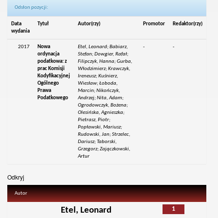
Odsłon pozycji:
Data
Tytuł
Autor(rzy)
Promotor
Redaktor(rzy)
wydania
2017
Nowa
Etel, Leonard; Babiarz,
-
-
ordynacja
Stefan; Dowgier, Rafał;
podatkowa: z
Filipczyk, Hanna; Gurba,
prac Komisji
Włodzimierz; Krawczyk,
Kodyfikacyjnej
Ireneusz; Kuśnierz,
Ogólnego
Wiesław; Łoboda,
Prawa
Marcin; Nikończyk,
Podatkowego
Andrzej; Nita, Adam;
Ogrodowczyk, Bożena;
Olesińska, Agnieszka;
Pietrasz, Piotr;
Popławski, Mariusz;
Rudowski, Jan; Strzelec,
Dariusz; Taborski,
Grzegorz; Zajączkowski,
Artur
Odkryj
Autor
1
Etel, Leonard