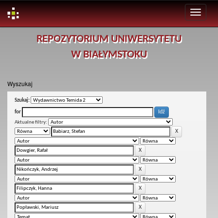
Skip
REPOZYTORIUM UNIWERSYTETU
navigation
W BIAŁYMSTOKU
Wyszukaj
Szukaj:
for
Aktualne filtry: