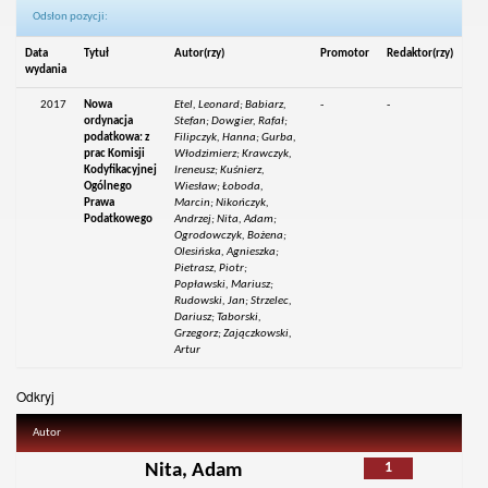
Odsłon pozycji:
Data
Tytuł
Autor(rzy)
Promotor
Redaktor(rzy)
wydania
2017
Nowa
Etel, Leonard; Babiarz,
-
-
ordynacja
Stefan; Dowgier, Rafał;
podatkowa: z
Filipczyk, Hanna; Gurba,
prac Komisji
Włodzimierz; Krawczyk,
Kodyfikacyjnej
Ireneusz; Kuśnierz,
Ogólnego
Wiesław; Łoboda,
Prawa
Marcin; Nikończyk,
Podatkowego
Andrzej; Nita, Adam;
Ogrodowczyk, Bożena;
Olesińska, Agnieszka;
Pietrasz, Piotr;
Popławski, Mariusz;
Rudowski, Jan; Strzelec,
Dariusz; Taborski,
Grzegorz; Zajączkowski,
Artur
Odkryj
Autor
1
Nita, Adam