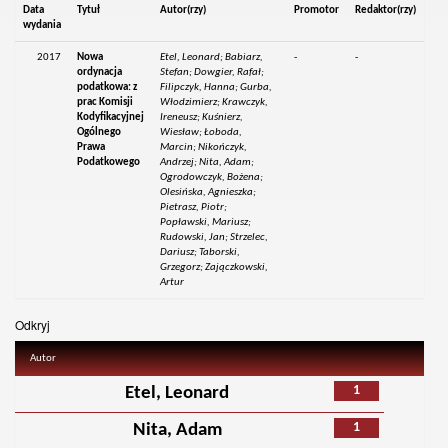
Data
Tytuł
Autor(rzy)
Promotor
Redaktor(rzy)
wydania
2017
Nowa
Etel, Leonard; Babiarz,
-
-
ordynacja
Stefan; Dowgier, Rafał;
podatkowa: z
Filipczyk, Hanna; Gurba,
prac Komisji
Włodzimierz; Krawczyk,
Kodyfikacyjnej
Ireneusz; Kuśnierz,
Ogólnego
Wiesław; Łoboda,
Prawa
Marcin; Nikończyk,
Podatkowego
Andrzej; Nita, Adam;
Ogrodowczyk, Bożena;
Olesińska, Agnieszka;
Pietrasz, Piotr;
Popławski, Mariusz;
Rudowski, Jan; Strzelec,
Dariusz; Taborski,
Grzegorz; Zajączkowski,
Artur
Odkryj
Autor
1
Etel, Leonard
1
Nita, Adam