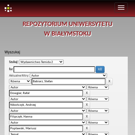
Skip
REPOZYTORIUM UNIWERSYTETU
navigation
W BIAŁYMSTOKU
Wyszukaj
Szukaj:
for
Aktualne filtry: