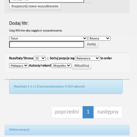
Rozpocznij nowe wyszukiwanie
Dodaj filtr:
Uzyj filtrów aby zagęścić wyszukiwanie.
Rezultaty/Strona
|
Sortuj pozycje wg
In order
Autorzy/rekord
Rezultaty 1-1 z 1 (Czas wyszukiwania: 0.002 sekund).
poprzedni
1
następny
Odsłon pozycji: